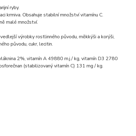
ijní ryby.
ci krmiva. Obsahuje stabilní množství vitamínu C.
ně malé množství.
, vedlejší výrobky rostlinného původu, měkkýši a korýši,
ného původu, cukr, lecitin.
vláknina 2%, vitamín A 49880 m.j./ kg, vitamín D3 2780
fosforečnan (stabilizovaný vitamín C) 131 mg / kg.