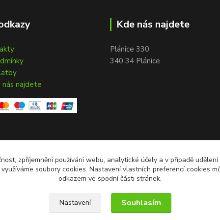
odkazy
Kde nás najdete
takty
Plánice 330
odmínky
340 34 Plánice
latby
 nás najdete
čnost, zpříjemnění používání webu, analytické účely a v případě udělení
y využíváme soubory cookies. Nastavení vlastních preferencí cookies mů
odkazem ve spodní části stránek.
Souhlasím
Nastavení