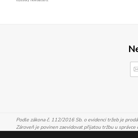
rozesílky newsletteru.
Ne
Podle zákona č. 112/2016 Sb. o evidenci tržeb je prodáv
Zároveň je povinen zaevidovat přijatou tržbu u správce