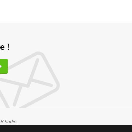
e !
48 hodin.