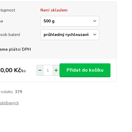
tupnost
Není skladem
ha
sob balení
sme plátci DPH
0,00 Kč
Přidat do košíku
/
ks
roduktu:
379
oblíbených