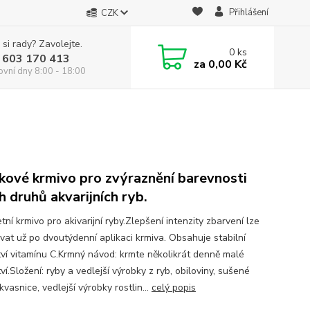
Přihlášení
CZK
 si rady? Zavolejte.
0
ks
 603 170 413
za
0,00 Kč
ovní dny 8:00 - 18:00
kové krmivo pro zvýraznění barevnosti
h druhů akvarijních ryb.
ní krmivo pro akivarijní ryby.Zlepšení intenzity zbarvení lze
vat už po dvoutýdenní aplikaci krmiva. Obsahuje stabilní
ví vitamínu C.Krmný návod: krmte několikrát denně malé
í.Složení: ryby a vedlejší výrobky z ryb, obiloviny, sušené
vasnice, vedlejší výrobky rostlin...
celý popis