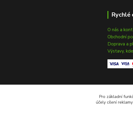
Rychlé 
O nás a kon
Obchodní p
Doprava a p
Výstavy, kde
Pro základní funk
účely cílení reklam