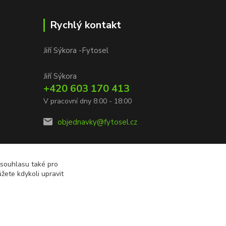
Rychlý kontakt
Jiří Sýkora -Fytosel
Jiří Sýkora
+420 603 170 413
V pracovní dny 8:00 - 18:00
objednavky@fytosel.cz
 souhlasu také pro
žete kdykoli upravit