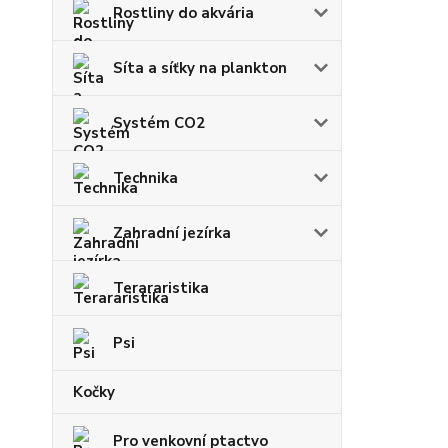
Rostliny do akvária
Síta a síťky na plankton
Systém CO2
Technika
Zahradní jezírka
Terararistika
Psi
Kočky
Pro venkovní ptactvo