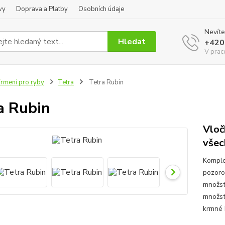
vy
Doprava a Platby
Osobních údaje
Nevíte
Hledat
+420
V prac
rmení pro ryby
Tetra
Tetra Rubin
a Rubin
Vloč
všec
Komplet
pozoro
množst
množstv
krmné k