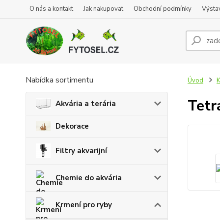
O nás a kontakt
Jak nakupovat
Obchodní podmínky
Výsta
Nabídka sortimentu
Úvod
K
Tetr
Akvária a terária
Dekorace
Filtry akvarijní
Chemie do akvária
Krmení pro ryby