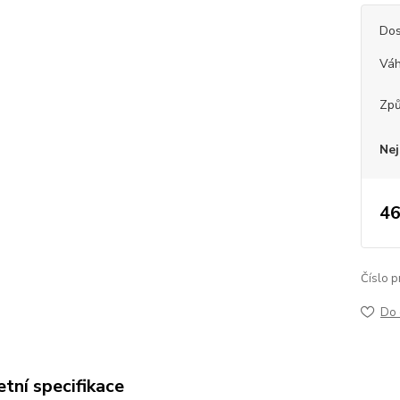
Dos
Vá
Způ
Nej
46
Číslo p
Do 
tní specifikace