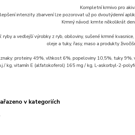
Kompletní krmivo pro akivar
lepšení intenzity zbarvení lze pozorovat už po dvoutýdenní aplika
Krmný návod: krmte několikrát den
í: ryby a vedlejší výrobky z ryb, obiloviny, sušené krmné kvasnice
oleje a tuky, řasy, maso a produkty živočiš
 znaky: proteiny 49%, vlhkost 6%, popeloviny 10,5%, tuky 9%, 
.j./ kg, vitamín E (alfatokoferol) 165 mg / kg, L-askorbyl-2-poly
zařazeno v kategoriích
a