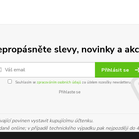
propásněte slevy, novinky a akc
Přihlásit se
Souhlasím se
zpracováním osobních údajů
za účelem rozesílky newsletteru.
Přihlaste se
ající povinen vystavit kupujícímu účtenku.
 daně online; v případě technického výpadku pak nejpozději do 