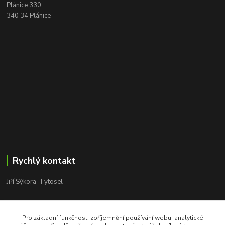
Plánice 330
340 34 Plánice
Rychlý kontakt
Jiří Sýkora -Fytosel
Jiří Sýkora
+420 603 170 413
Pro základní funkčnost, zpříjemnění používání webu, analytické