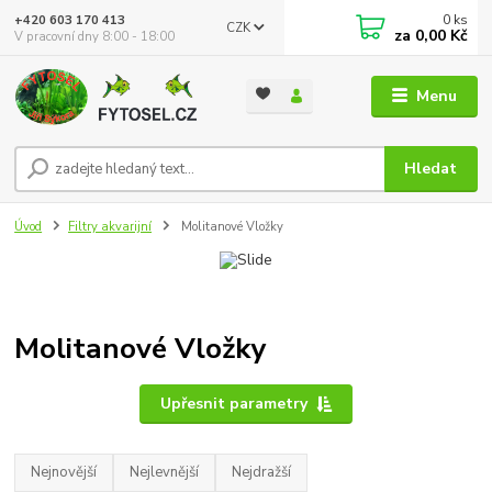
0
ks
+420 603 170 413
CZK
za
0,00 Kč
V pracovní dny 8:00 - 18:00
Menu
Hledat
Úvod
Filtry akvarijní
Molitanové Vložky
Molitanové Vložky
Upřesnit parametry
Nejnovější
Nejlevnější
Nejdražší