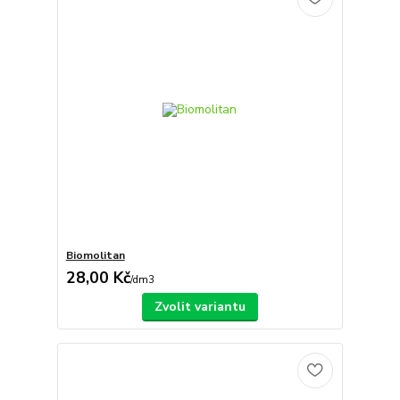
Biomolitan
28,00 Kč
/
dm3
Zvolit variantu