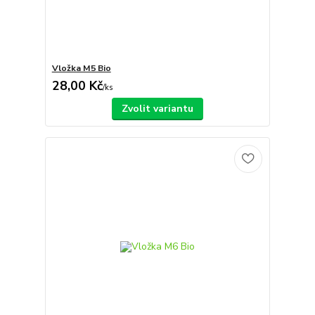
Vložka M5 Bio
28,00 Kč
/
ks
Zvolit variantu