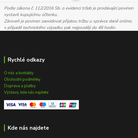
Podle zákona č. 112/2016 Sb. o evidenci tržeb je prodávající povinen
vystavit kupujícímu účtenku.
Zároveň je povinen zaevidovat přijatou tržbu u správce daně online;
v případě technického výpadku pak nejpozději do 48 hodin.
Rychlé odkazy
O nás a kontakty
Obchodní podmínky
Doprava a platby
Výstavy, kde nás najdete
Kde nás najdete