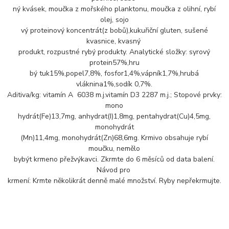
ný kvásek, moučka z mořského planktonu, moučka z olihní, rybí
olej, sojo
vý proteinový koncentrát(z bobů),kukuřiční gluten, sušené
kvasnice, kvasný
produkt, rozpustné rybý produkty. Analytické složky: syrový
protein57%,hru
bý tuk15%,popel7,8%, fosfor1,4%,vápník1,7%,hrubá
vláknina1%,sodík 0,7%.
Aditiva/kg: vitamín A 6038 m.j.vitamín D3 2287 m.j.; Stopové prvky:
mono
hydrát(Fe)13,7mg, anhydrat(I)1,8mg, pentahydrat(Cu)4,5mg,
monohydrát
(Mn)11,4mg, monohydrát(Zn)68,6mg. Krmivo obsahuje rybí
moučku, nemělo
bybýt krmeno přežvýkavci. Zkrmte do 6 měsíců od data balení.
Návod pro
krmení: Krmte několikrát denně malé množství. Ryby nepřekrmujte.