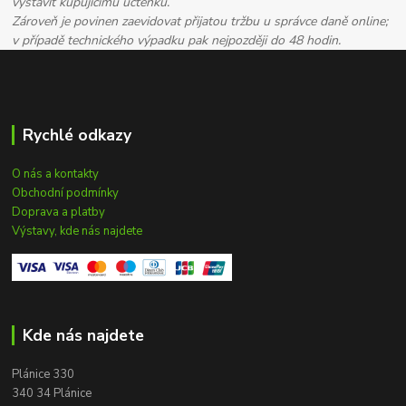
vystavit kupujícímu účtenku.
Zároveň je povinen zaevidovat přijatou tržbu u správce daně online;
v případě technického výpadku pak nejpozději do 48 hodin.
Rychlé odkazy
O nás a kontakty
Obchodní podmínky
Doprava a platby
Výstavy, kde nás najdete
Kde nás najdete
Plánice 330
340 34 Plánice