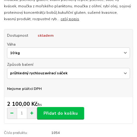
kvásek, moučka z mořského planktonu, moučka z olihní, rybí olej, sojový
proteinový koncentrát(z bobů),kukuřiční gluten, sušené kvasnice,
kvasný produkt, rozpustné ryb...
celý popis
Dostupnost
skladem
Váha
Způsob balení
Nejsme plátci DPH
2 100,00 Kč
/
ks
Přidat do košíku
Číslo produktu:
1054