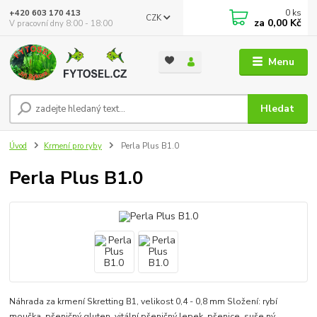
0
ks
+420 603 170 413
CZK
za
0,00 Kč
V pracovní dny 8:00 - 18:00
Menu
Hledat
Úvod
Krmení pro ryby
Perla Plus B1.0
Perla Plus B1.0
Náhrada za krmení Skretting B1, velikost 0,4 - 0,8 mm Složení: rybí
moučka, pšeničný gluten, vitální pšeničný lepek, pšenice, suše ný