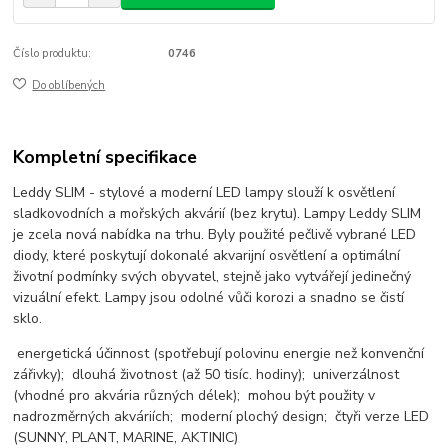
Číslo produktu:
0746
Do oblíbených
Kompletní specifikace
Leddy SLIM - stylové a moderní LED lampy slouží k osvětlení
sladkovodních a mořských akvárií (bez krytu). Lampy Leddy SLIM
je zcela nová nabídka na trhu. Byly použité pečlivě vybrané LED
diody, které poskytují dokonalé akvarijní osvětlení a optimální
životní podmínky svých obyvatel, stejně jako vytvářejí jedinečný
vizuální efekt. Lampy jsou odolné vůči korozi a snadno se čistí
sklo.
energetická účinnost (spotřebují polovinu energie než konvenční
zářivky); dlouhá životnost (až 50 tisíc. hodiny); univerzálnost
(vhodné pro akvária různých délek); mohou být použity v
nadrozměrných akváriích; moderní plochý design; čtyři verze LED
(SUNNY, PLANT, MARINE, AKTINIC)