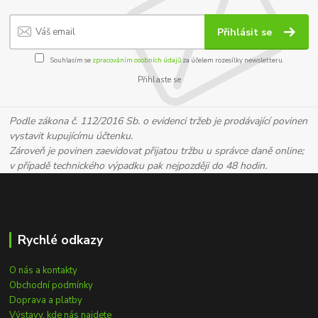
Přihlásit se
Souhlasím se
zpracováním osobních údajů
za účelem rozesílky newsletteru.
Přihlaste se
Podle zákona č. 112/2016 Sb. o evidenci tržeb je prodávající povinen
vystavit kupujícímu účtenku.
Zároveň je povinen zaevidovat přijatou tržbu u správce daně online;
v případě technického výpadku pak nejpozději do 48 hodin.
Rychlé odkazy
O nás a kontakty
Obchodní podmínky
Doprava a platby
Výstavy, kde nás najdete