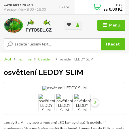
0
ks
+420 603 170 413
CZK
za
0,00 Kč
V pracovní dny 8:00 - 18:00
Menu
Hledat
Úvod
Technika
Osvětlení
osvětlení LEDDY SLIM
osvětlení LEDDY SLIM
Leddy SLIM - stylové a moderní LED lampy slouží k osvětlení
sladkovodních a mořských akvárií (bez krytu). Lampy Leddy SLIM je zcela