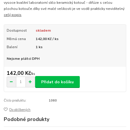
vysoce kvalitní laboratorní sklo keramický kotouč - difúze s celou
plochou kotouče.díky své malé velikosti je ve vodě prakticky neviditelný
celý popis
Dostupnost
skladem
Měrná cena
142,00 Kč / ks
Balení
1 ks
Nejsme plátci DPH
142,00 Kč
/
ks
Přidat do košíku
Číslo produktu:
1060
Do oblíbených
Podobné produkty