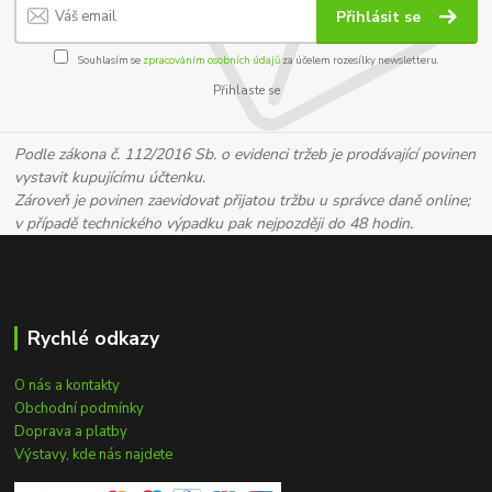
Přihlásit se
Souhlasím se
zpracováním osobních údajů
za účelem rozesílky newsletteru.
Přihlaste se
Podle zákona č. 112/2016 Sb. o evidenci tržeb je prodávající povinen
vystavit kupujícímu účtenku.
Zároveň je povinen zaevidovat přijatou tržbu u správce daně online;
v případě technického výpadku pak nejpozději do 48 hodin.
Rychlé odkazy
O nás a kontakty
Obchodní podmínky
Doprava a platby
Výstavy, kde nás najdete