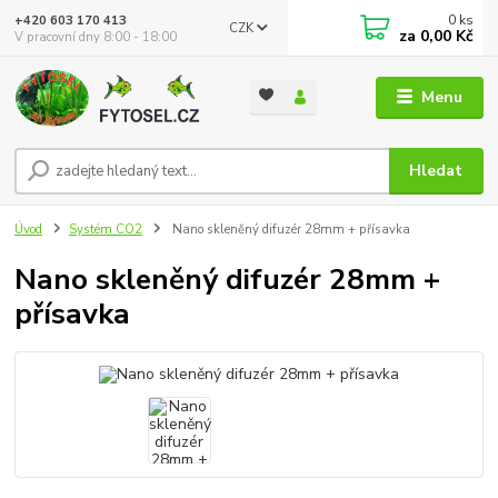
0
ks
+420 603 170 413
CZK
za
0,00 Kč
V pracovní dny 8:00 - 18:00
Menu
Hledat
Úvod
Systém CO2
Nano skleněný difuzér 28mm + přísavka
Nano skleněný difuzér 28mm +
přísavka