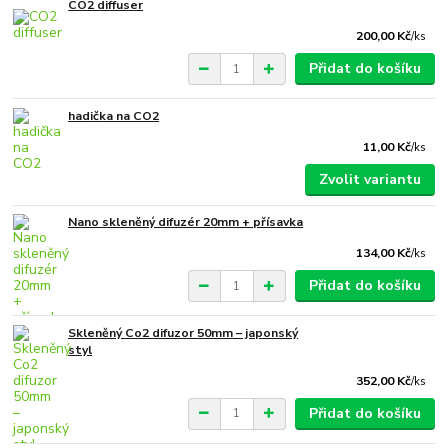
CO2 diffuser
200,00 Kč
/
ks
Přidat do košíku
hadička na CO2
11,00 Kč
/
ks
Zvolit variantu
Nano skleněný difuzér 20mm + přísavka
134,00 Kč
/
ks
Přidat do košíku
Skleněný Co2 difuzor 50mm – japonský
styl
352,00 Kč
/
ks
Přidat do košíku