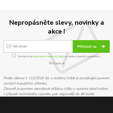
Nepropásněte slevy, novinky a
akce !
Přihlásit se
Souhlasím se
zpracováním osobních údajů
za účelem rozesílky newsletteru.
Přihlaste se
Podle zákona č. 112/2016 Sb. o evidenci tržeb je prodávající povinen
vystavit kupujícímu účtenku.
Zároveň je povinen zaevidovat přijatou tržbu u správce daně online;
v případě technického výpadku pak nejpozději do 48 hodin.