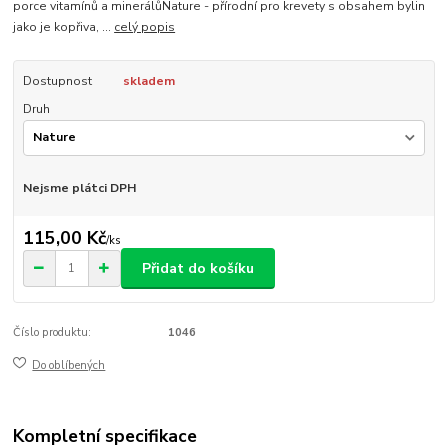
porce vitamínů a minerálůNature - přírodní pro krevety s obsahem bylin
jako je kopřiva, ...
celý popis
Dostupnost
skladem
Druh
Nejsme plátci DPH
115,00 Kč
/
ks
Přidat do košíku
Číslo produktu:
1046
Do oblíbených
Kompletní specifikace