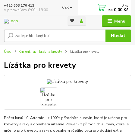
0
ks
+420 603 170 413
CZK
za
0,00 Kč
V pracovní dny 8:00 - 18:00
Menu
Hledat
Úvod
Krmení, raci, krabi a krevety
Lízátka pro krevety
Lízátka pro krevety
Počet kusů 10. Artemie - z 100% přírodních surovin, které je určeno pro
krevetky a raky s obsahem artemie.Power - z přírodních surovin, které je
určeno pro krevetky a raky s obsahem včelího pylu pro dodání extra