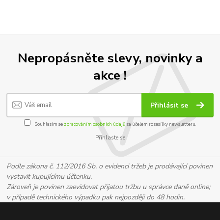
Nepropásněte slevy, novinky a
akce !
Přihlásit se
Souhlasím se
zpracováním osobních údajů
za účelem rozesílky newsletteru.
Přihlaste se
Podle zákona č. 112/2016 Sb. o evidenci tržeb je prodávající povinen
vystavit kupujícímu účtenku.
Zároveň je povinen zaevidovat přijatou tržbu u správce daně online;
v případě technického výpadku pak nejpozději do 48 hodin.