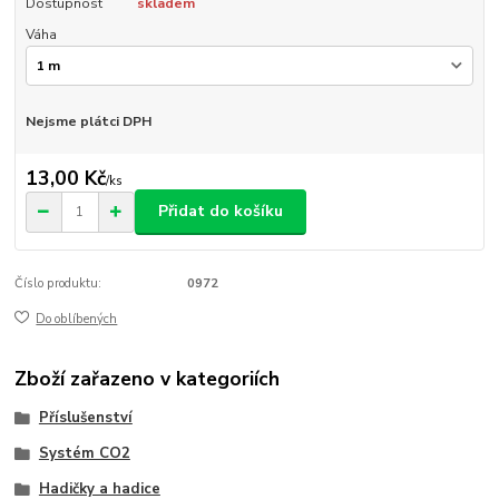
Dostupnost
skladem
Váha
Nejsme plátci DPH
13,00 Kč
/
ks
Přidat do košíku
Číslo produktu:
0972
Do oblíbených
Zboží zařazeno v kategoriích
Příslušenství
Systém CO2
Hadičky a hadice