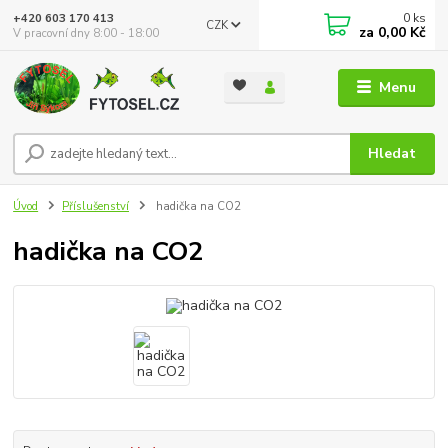
0
ks
+420 603 170 413
CZK
za
0,00 Kč
V pracovní dny 8:00 - 18:00
Menu
Hledat
Úvod
Příslušenství
hadička na CO2
hadička na CO2