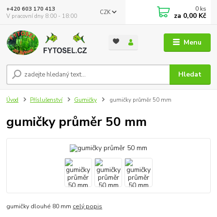
0
ks
+420 603 170 413
CZK
za
0,00 Kč
V pracovní dny 8:00 - 18:00
Menu
Hledat
Úvod
Příslušenství
Gumičky
gumičky průměr 50 mm
gumičky průměr 50 mm
gumičky dlouhé 80 mm
celý popis