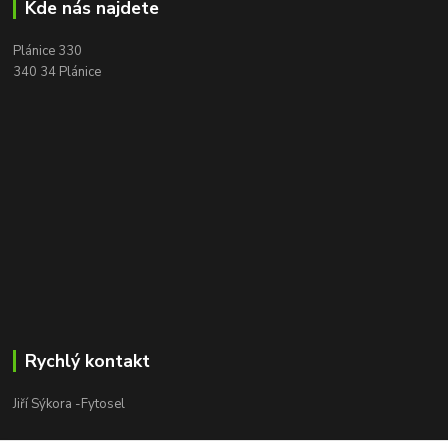
Kde nás najdete
Plánice 330
340 34 Plánice
Rychlý kontakt
Jiří Sýkora -Fytosel