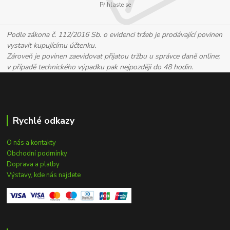
Přihlaste se
Podle zákona č. 112/2016 Sb. o evidenci tržeb je prodávající povinen
vystavit kupujícímu účtenku.
Zároveň je povinen zaevidovat přijatou tržbu u správce daně online;
v případě technického výpadku pak nejpozději do 48 hodin.
Rychlé odkazy
O nás a kontakty
Obchodní podmínky
Doprava a platby
Výstavy, kde nás najdete