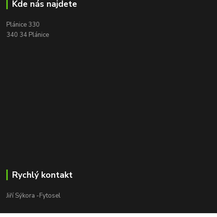
Kde nás najdete
Plánice 330
340 34 Plánice
Rychlý kontakt
Jiří Sýkora -Fytosel