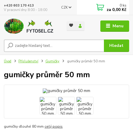
0
ks
+420 603 170 413
CZK
za
0,00 Kč
V pracovní dny 8:00 - 18:00
Menu
Hledat
Úvod
Příslušenství
Gumičky
gumičky průměr 50 mm
gumičky průměr 50 mm
gumičky dlouhé 80 mm
celý popis