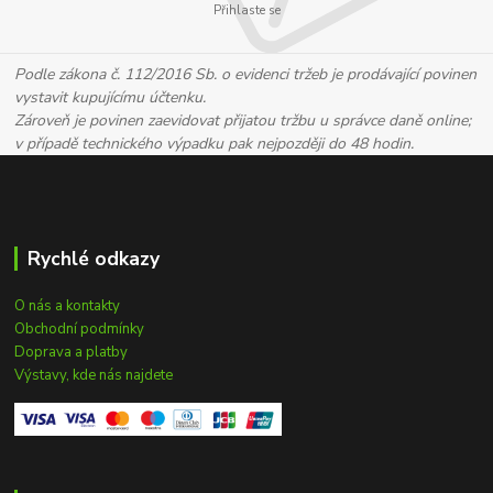
Přihlaste se
Podle zákona č. 112/2016 Sb. o evidenci tržeb je prodávající povinen
vystavit kupujícímu účtenku.
Zároveň je povinen zaevidovat přijatou tržbu u správce daně online;
v případě technického výpadku pak nejpozději do 48 hodin.
Rychlé odkazy
O nás a kontakty
Obchodní podmínky
Doprava a platby
Výstavy, kde nás najdete