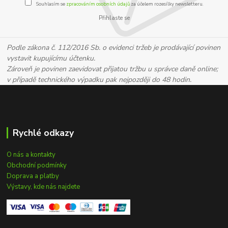
Souhlasím se
zpracováním osobních údajů
za účelem rozesílky newsletteru.
Přihlaste se
Podle zákona č. 112/2016 Sb. o evidenci tržeb je prodávající povinen
vystavit kupujícímu účtenku.
Zároveň je povinen zaevidovat přijatou tržbu u správce daně online;
v případě technického výpadku pak nejpozději do 48 hodin.
Rychlé odkazy
O nás a kontakty
Obchodní podmínky
Doprava a platby
Výstavy, kde nás najdete