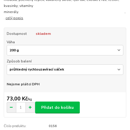
kvasinky; vitamíny
minerály. ..
.
celý popis
Dostupnost
skladem
Váha
Způsob balení
Nejsme plátci DPH
73,00 Kč
/
kg
Přidat do košíku
Číslo produktu:
0156