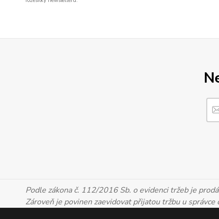
rozesílky newsletteru.
Ne
Podle zákona č. 112/2016 Sb. o evidenci tržeb je prodáv
Zároveň je povinen zaevidovat přijatou tržbu u správce