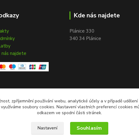
odkazy
Kde nás najdete
takty
Plánice 330
odmínky
340 34 Plánice
latby
 nás najdete
čnost, zpříjemnění používání webu, analytické účely a v případě udělení
y využíváme soubory cookies. Nastavení vlastních preferencí cookies mů
odkazem ve spodní části stránek.
Souhlasím
Nastavení