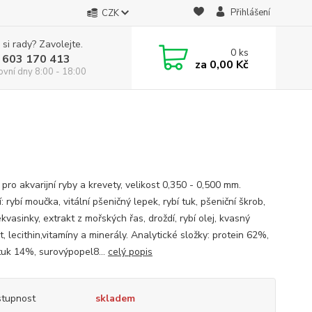
Přihlášení
CZK
 si rady? Zavolejte.
0
ks
 603 170 413
za
0,00 Kč
ovní dny 8:00 - 18:00
pro akvarijní ryby a krevety, velikost 0,350 - 0,500 mm.
: rybí moučka, vitální pšeničný lepek, rybí tuk, pšeniční škrob,
vasinky, extrakt z mořských řas, droždí, rybí olej, kvasný
, lecithin,vitamíny a minerály. Analytické složky: protein 62%,
tuk 14%, surovýpopel8...
celý popis
tupnost
skladem