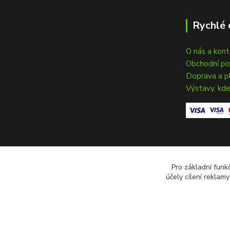
Rychlé 
O nás a kon
Obchodní p
Doprava a p
Výstavy, kde
Pro základní funk
účely cílení reklam