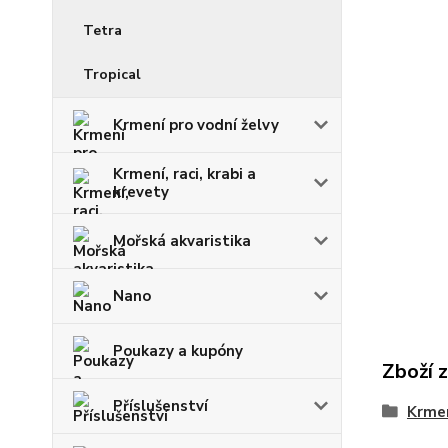
Tetra
Tropical
Krmení pro vodní želvy
Krmení, raci, krabi a
krevety
huje 
Mořská akvaristika
Nano
Poukazy a kupóny
Zboží 
Příslušenství
Krmen