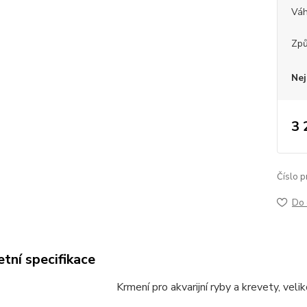
Vá
Způ
Nej
3 
Číslo p
Do 
tní specifikace
Krmení pro akvarijní ryby a krevety, vel