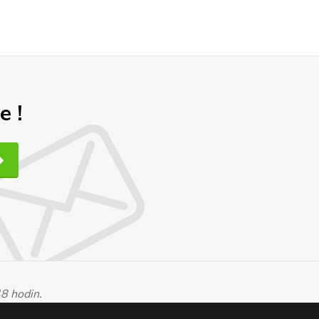
e !
48 hodin.