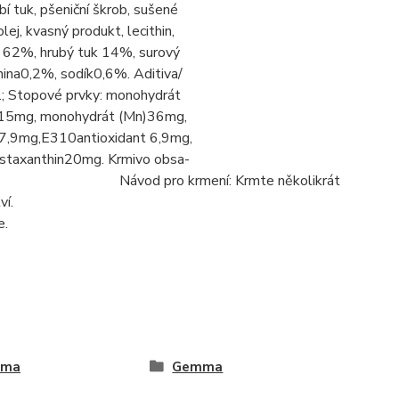
ybí tuk, pšeniční škrob, sušené
lej, kvasný produkt, lecithin,
in 62%, hrubý tuk 14%, surový
ina0,2%, sodík0,6%. Aditiva/
j.; Stopové prvky: monohydrát
u)15mg, monohydrát (Mn)36mg,
7,9mg,E310antioxidant 6,9mg,
axanthin20mg. Krmivo obsa-
ci. Návod pro krmení: Krmte několikrát
ví.
e.
mma
Gemma