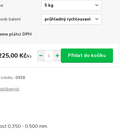
ha
sob balení
sme plátci DPH
225,00 Kč
Přidat do košíku
/
ks
roduktu:
0938
oblíbených
ikost 0,350 - 0,500 mm.