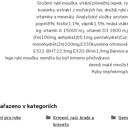
Složení: rybí moučka, vitální pšeničný lepek, r
kvasinky, extrakt z mořských řas, droždí, rybí o
vitamíny a minerály. Analytické složky: prote
popel8%, fosfor1,1%, vápník1,5%, hrubá vlákn
kg: vitamín A 15000 m.j., vitamín D3 1800 m.
(Fe)100mg, anhydrat(I)5,1mg, pentahydrat(C
monohydrát(Zn)100mg,E330kyselina citronová
E321-BHT22,3mg,E320-BHA1,9mg.Barvivo:ast
rybí moučku, nemělo by být krmeno přežvýkav
denně malé množst
Ryby nepřekrmujt
zařazeno v kategoriích
í pro ryby
Krmení, raci, krabi a
Ge
krevety