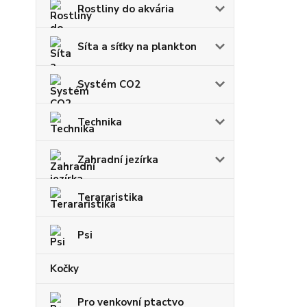
Rostliny do akvária
Síta a síťky na plankton
Systém CO2
Technika
Zahradní jezírka
Terararistika
Psi
Kočky
Pro venkovní ptactvo