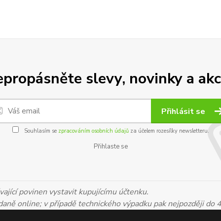
propásněte slevy, novinky a akc
Přihlásit se
Souhlasím se
zpracováním osobních údajů
za účelem rozesílky newsletteru.
Přihlaste se
ající povinen vystavit kupujícímu účtenku.
 daně online; v případě technického výpadku pak nejpozději do 