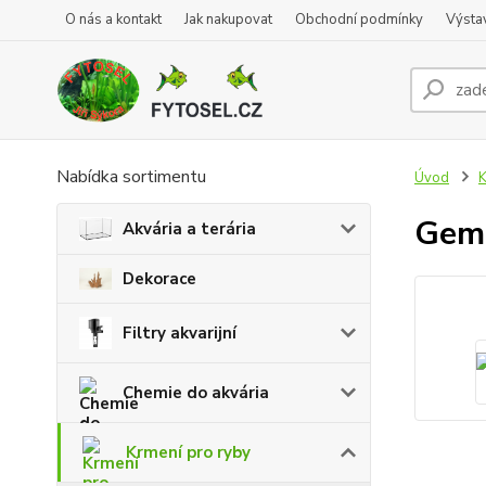
O nás a kontakt
Jak nakupovat
Obchodní podmínky
Výsta
Nabídka sortimentu
Úvod
K
Gem
Akvária a terária
Dekorace
Filtry akvarijní
Chemie do akvária
Krmení pro ryby