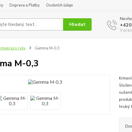
vy
Doprava a Platby
Osobních údaje
Nevíte
Hledat
+420
V prac
rmení pro ryby
Gemma M-0,3
ma M-0,3
Krmení 
Složení
sušenék
produkt
hrubý 
Dos