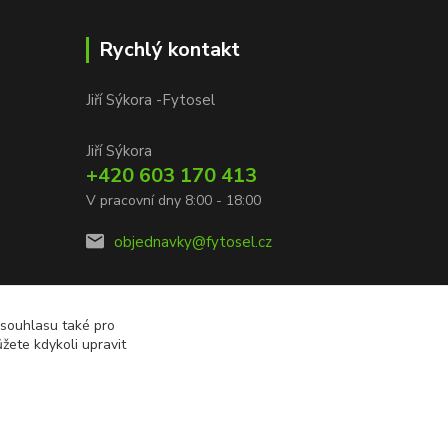
Rychlý kontakt
Jiří Sýkora -Fytosel
Jiří Sýkora
+420 603 170 413
V pracovní dny 8:00 - 18:00
objednavky@fytosel.cz
 souhlasu také pro
žete kdykoli upravit