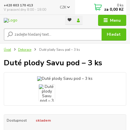
0
ks
+420 603 170 413
CZK
za
0,00 Kč
V pracovní dny 8:00 - 18:00
Menu
Hledat
Úvod
Dekorace
Duté plody Savu pod – 3 ks
Duté plody Savu pod – 3 ks
Dostupnost
skladem