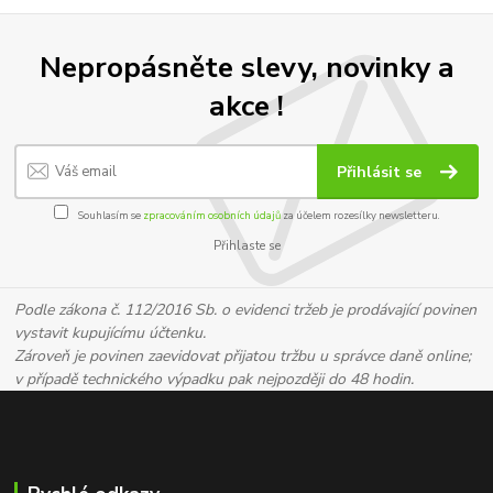
Nepropásněte slevy, novinky a
akce !
Přihlásit se
Souhlasím se
zpracováním osobních údajů
za účelem rozesílky newsletteru.
Přihlaste se
Podle zákona č. 112/2016 Sb. o evidenci tržeb je prodávající povinen
vystavit kupujícímu účtenku.
Zároveň je povinen zaevidovat přijatou tržbu u správce daně online;
v případě technického výpadku pak nejpozději do 48 hodin.