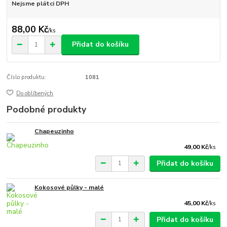
Nejsme plátci DPH
88,00 Kč
/
ks
Přidat do košíku
Číslo produktu:
1081
Do oblíbených
Podobné produkty
Chapeuzinho
49,00 Kč
/
ks
Přidat do košíku
Kokosové půlky - malé
45,00 Kč
/
ks
Přidat do košíku