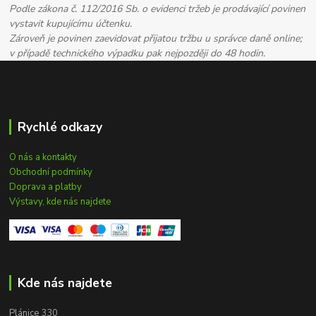
Podle zákona č. 112/2016 Sb. o evidenci tržeb je prodávající povinen
vystavit kupujícímu účtenku.
Zároveň je povinen zaevidovat přijatou tržbu u správce daně online;
v případě technického výpadku pak nejpozději do 48 hodin.
Rychlé odkazy
O nás a kontakty
Obchodní podmínky
Doprava a platby
Výstavy, kde nás najdete
Kde nás najdete
Plánice 330