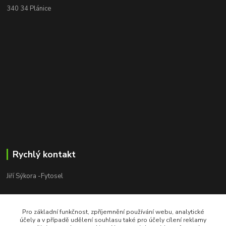
340 34 Plánice
Rychlý kontakt
Jiří Sýkora -Fytosel
Jiří Sýkora
+420 603 170 413
Pro základní funkčnost, zpříjemnění používání webu, analytické
V pracovní dny 8:00 - 18:00
účely a v případě udělení souhlasu také pro účely cílení reklamy