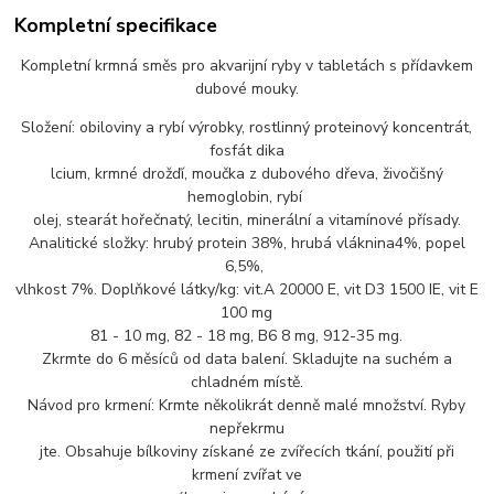
Kompletní specifikace
Kompletní krmná směs pro akvarijní ryby v tabletách s přídavkem
dubové mouky.
Složení: obiloviny a rybí výrobky, rostlinný proteinový koncentrát,
fosfát dika
lcium, krmné drožďí, moučka z dubového dřeva, živočišný
hemoglobin, rybí
olej, stearát hořečnatý, lecitin, minerální a vitamínové přísady.
Analitické složky: hrubý protein 38%, hrubá vláknina4%, popel
6,5%,
vlhkost 7%. Doplňkové látky/kg: vit.A 20000 E, vit D3 1500 IE, vit E
100 mg
81 - 10 mg, 82 - 18 mg, B6 8 mg, 912-35 mg.
Zkrmte do 6 měsíců od data balení. Skladujte na suchém a
chladném místě.
Návod pro krmení: Krmte několikrát denně malé množství. Ryby
nepřekrmu
jte. Obsahuje bílkoviny získané ze zvířecích tkání, použití při
krmení zvířat ve