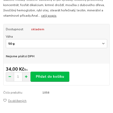
koncentrát, fosfát dikalcium, krmné drožďí, moučka z dubového dřeva,
živočišný hemoglobin, rybí olej, stearát hořečnatý, lecitin, minerální a
vitamínové přísady.Anal...
celý popis
Dostupnost
skladem
Váha
Nejsme plátci DPH
34,00 Kč
/
ks
Přidat do košíku
Číslo produktu:
1056
Do oblíbených