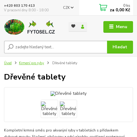
0
ks
+420 603 170 413
CZK
za
0,00 Kč
V pracovní dny 8:00 - 18:00
Menu
Hledat
Úvod
Krmení pro ryby
Dřevěné tablety
Dřevěné tablety
Kompletní krmná směs pro akvarijní ryby v tabletách s přídavkem
dubové mouky. Složení: obiloviny a rybí výrobky, rostlinný proteinový