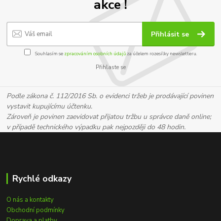
akce !
Přihlásit se
Souhlasím se
zpracováním osobních údajů
za účelem rozesílky newsletteru.
Přihlaste se
Podle zákona č. 112/2016 Sb. o evidenci tržeb je prodávající povinen
vystavit kupujícímu účtenku.
Zároveň je povinen zaevidovat přijatou tržbu u správce daně online;
v případě technického výpadku pak nejpozději do 48 hodin.
Rychlé odkazy
O nás a kontakty
Obchodní podmínky
Doprava a platby