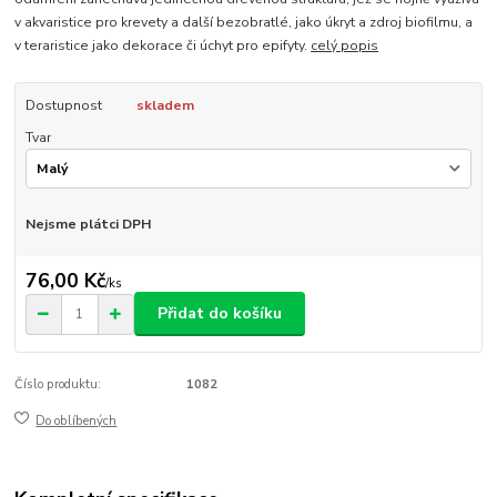
v akvaristice pro krevety a další bezobratlé, jako úkryt a zdroj biofilmu, a
v teraristice jako dekorace či úchyt pro epifyty.
celý popis
Dostupnost
skladem
Tvar
Nejsme plátci DPH
76,00 Kč
/
ks
Přidat do košíku
Číslo produktu:
1082
Do oblíbených