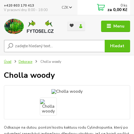
0
ks
+420 603 170 413
CZK
za
0,00 Kč
V pracovní dny 8:00 - 18:00
Menu
Hledat
Úvod
Dekorace
Cholla woody
Cholla woody
Odkazuje na dutou, porézní kostru kaktusu rodu Cylindropuntia, který po
odumření zanechává jedinečnou dřevěnou strukturu, jež se hojně využívá