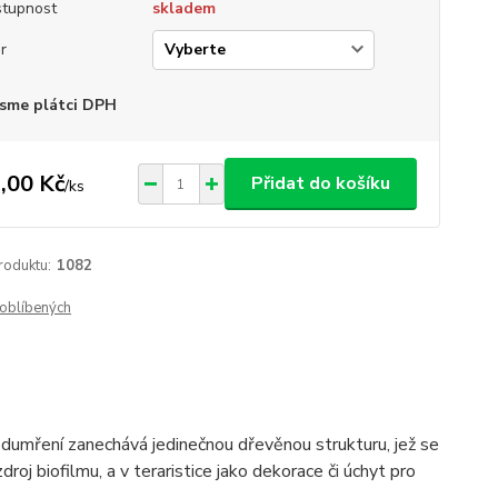
tupnost
skladem
r
sme plátci DPH
,00 Kč
Přidat do košíku
/
ks
roduktu:
1082
oblíbených
odumření zanechává jedinečnou dřevěnou strukturu, jež se
droj biofilmu, a v teraristice jako dekorace či úchyt pro