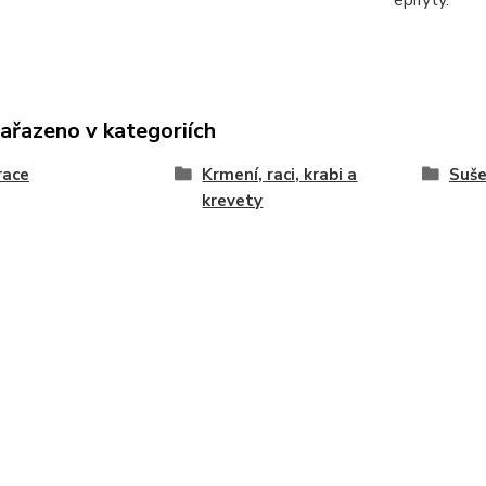
epifyty.
zařazeno v kategoriích
race
Krmení, raci, krabi a
Suše
krevety