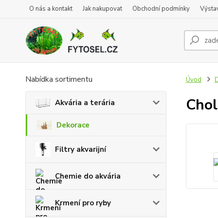
O nás a kontakt
Jak nakupovat
Obchodní podmínky
Výsta
Nabídka sortimentu
Úvod
D
Chol
Akvária a terária
Dekorace
Filtry akvarijní
Chemie do akvária
Krmení pro ryby