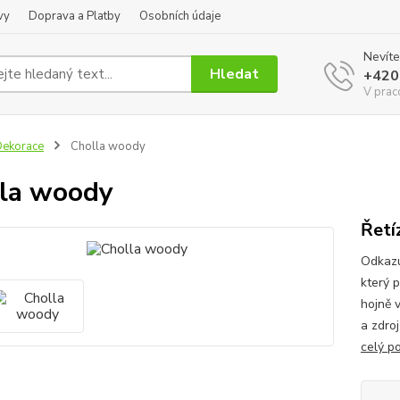
vy
Doprava a Platby
Osobních údaje
Nevíte
Hledat
+420
V prac
ekorace
Cholla woody
la woody
Řetí
Odkazu
který 
hojně v
a zdroj
celý p