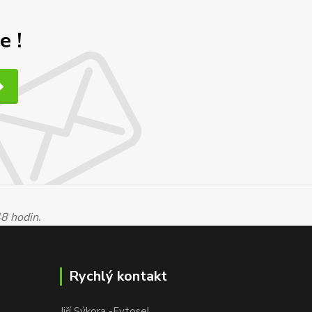
e !
48 hodin.
Rychlý kontakt
Jiří Sýkora -Fytosel