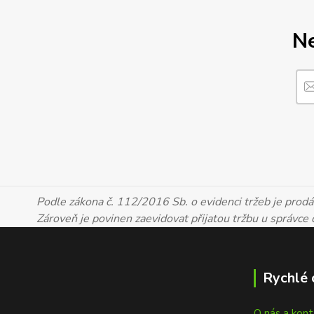
Ne
Podle zákona č. 112/2016 Sb. o evidenci tržeb je prodáv
Zároveň je povinen zaevidovat přijatou tržbu u správce
Rychlé 
O nás a kon