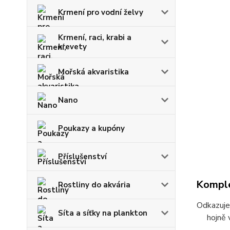
Krmení pro vodní želvy
Krmení, raci, krabi a
krevety
Mořská akvaristika
Nano
Poukazy a kupóny
Příslušenství
Komple
Rostliny do akvária
Odkazuje 
Síta a síťky na plankton
hojně 