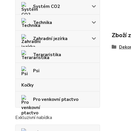
Systém CO2
Technika
Zboží 
Zahradní jezírka
Deko
Terararistika
Psi
Kočky
Pro venkovní ptactvo
Exkluzivní nabídka