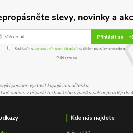
propásněte slevy, novinky a akc
Přihlásit se
Souhlasím se
zpracováním osobních údajů
za účelem rozesílky newsletteru.
Přihlaste se
ající povinen vystavit kupujícímu účtenku.
 daně online; v případě technického výpadku pak nejpozději do 
odkazy
Kde nás najdete
takty
Plánice 330