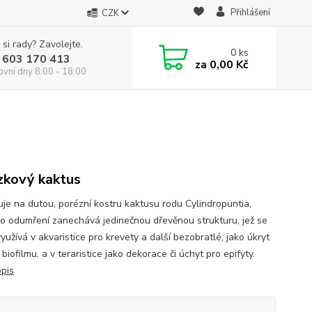
Přihlášení
CZK
 si rady? Zavolejte.
0
ks
 603 170 413
za
0,00 Kč
ovní dny 8:00 - 18:00
zkový kaktus
je na dutou, porézní kostru kaktusu rodu Cylindropuntia,
po odumření zanechává jedinečnou dřevěnou strukturu, jež se
yužívá v akvaristice pro krevety a další bezobratlé, jako úkryt
 biofilmu, a v teraristice jako dekorace či úchyt pro epifyty.
opis