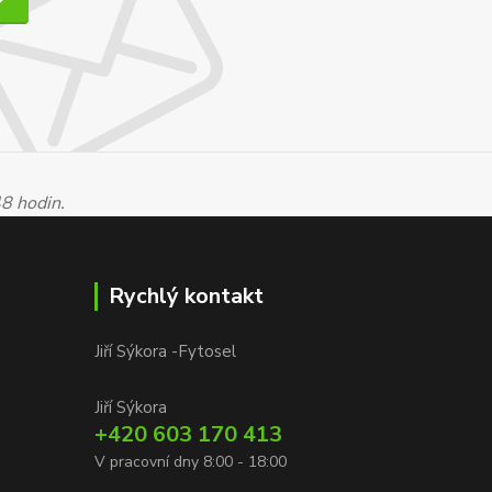
48 hodin.
Rychlý kontakt
Jiří Sýkora -Fytosel
Jiří Sýkora
+420 603 170 413
V pracovní dny 8:00 - 18:00