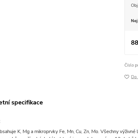
Ob
Nej
88
Číslo p
Do 
tní specifikace
:
bsahuje K, Mg a mikroprvky Fe, Mn, Cu, Zn, Mo. Všechny výživné 