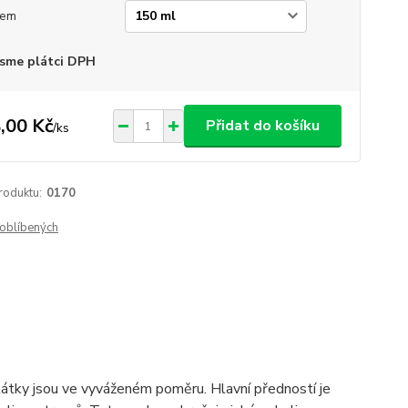
jem
sme plátci DPH
,00 Kč
Přidat do košíku
/
ks
roduktu:
0170
oblíbených
látky jsou ve vyváženém poměru. Hlavní předností je