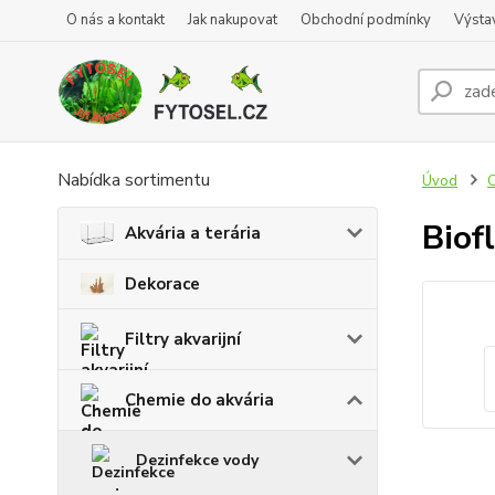
O nás a kontakt
Jak nakupovat
Obchodní podmínky
Výsta
Nabídka sortimentu
Úvod
C
Biof
Akvária a terária
Dekorace
Filtry akvarijní
Chemie do akvária
Dezinfekce vody