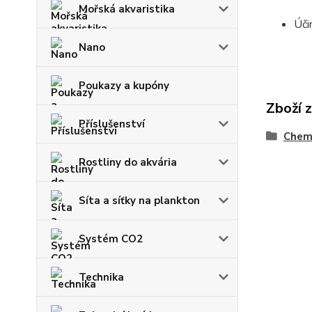
Mořská akvaristika
Úči
Nano
Poukazy a kupóny
Zboží 
Příslušenství
Chemi
Rostliny do akvária
Síta a síťky na plankton
Systém CO2
Technika