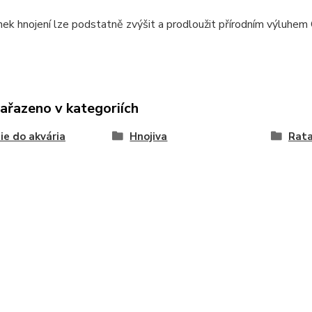
nek hnojení lze podstatně zvýšit a prodloužit přírodním výluh
zařazeno v kategoriích
e do akvária
Hnojiva
Rata