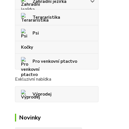
Zahradní jezírka
Terararistika
Psi
Kočky
Pro venkovní ptactvo
Exkluzivní nabídka
Výprodej
Novinky