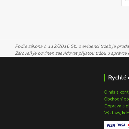
Podle zákona č. 112/2016 Sb. o evidenci tržeb je prodáv
Zároveň je povinen zaevidovat přijatou tržbu u správce
Rychlé 
O nás a kon
Obchodní p
Doprava a p
Výstavy, kde