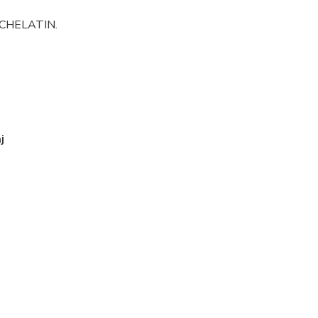
em CHELATIN.
j