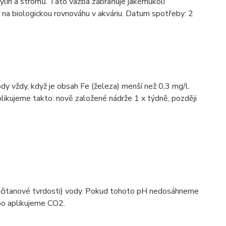
bylin a stromů. Tato vazba zabraňuje jakémukoli
v na biologickou rovnováhu v akváriu. Datum spotřeby: 2
 vždy, když je obsah Fe (železa) menší než 0,3 mg/l.
kujeme takto: nově založené nádrže 1 x týdně, později
hličitanové tvrdosti) vody. Pokud tohoto pH nedosáhneme
o aplikujeme CO2.