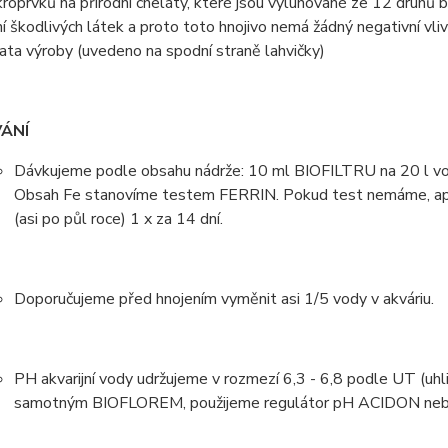
roprvků na přírodní cheláty, které jsou vyluhované ze 12 druhů 
 škodlivých látek a proto toto hnojivo nemá žádný negativní vli
ata výroby (uvedeno na spodní straně lahvičky)
ÁNÍ
Dávkujeme podle obsahu nádrže: 10 ml BIOFILTRU na 20 l vody
Obsah Fe stanovíme testem FERRIN. Pokud test nemáme, apli
(asi po půl roce) 1 x za 14 dní.
Doporučujeme před hnojením vyměnit asi 1/5 vody v akváriu.
PH akvarijní vody udržujeme v rozmezí 6,3 - 6,8 podle UT (u
samotným BIOFLOREM, použijeme regulátor pH ACIDON neb