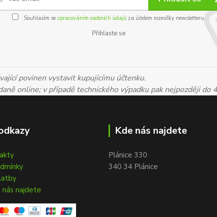
Souhlasím se
zpracováním osobních údajů
za účelem rozesílky newsletteru.
Přihlaste se
ající povinen vystavit kupujícímu účtenku.
 daně online; v případě technického výpadku pak nejpozději do 
odkazy
Kde nás najdete
takty
Plánice 330
odmínky
340 34 Plánice
latby
 nás najdete