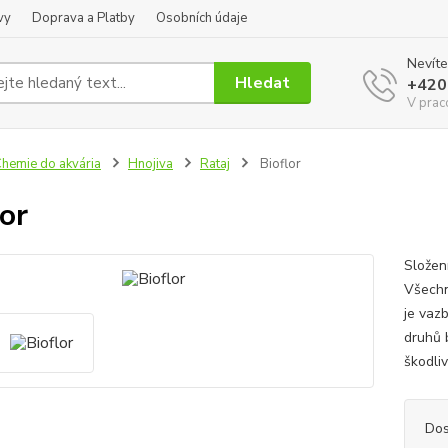
vy
Doprava a Platby
Osobních údaje
Nevíte
Hledat
+420
V prac
hemie do akvária
Hnojiva
Rataj
Bioflor
lor
Složen
Všechn
je vaz
druhů 
škodliv
Dos