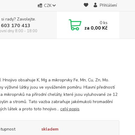
Přihlášení
CZK
 si rady? Zavolejte.
0
ks
 603 170 413
za
0,00 Kč
ovní dny 8:00 - 18:00
í: Hnojivo obsahuje K, Mg a mikroprvky Fe, Mn, Cu, Zn, Mo.
y výživné látky jsou ve vyváženém poměru. Hlavní předností
ba mikroprvků na přírodní cheláty, které jsou vyluhované ze 12
bylin a stromů. Tato vazba zabraňuje jakémukoli hromadění
ých látek a proto toto hnojivo...
celý popis
tupnost
skladem