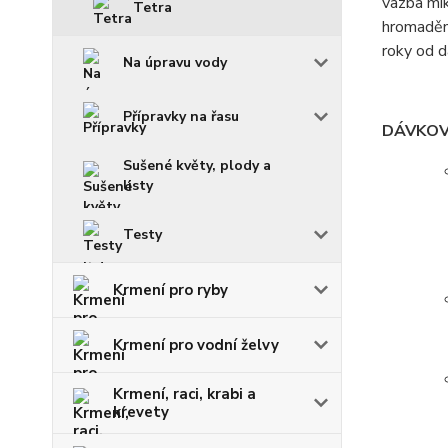
vazba mik
Tetra
hromadění
roky od d
Na úpravu vody
Přípravky na řasu
DÁVKOV
Sušené květy, plody a
listy
Testy
Krmení pro ryby
Krmení pro vodní želvy
Krmení, raci, krabi a
krevety