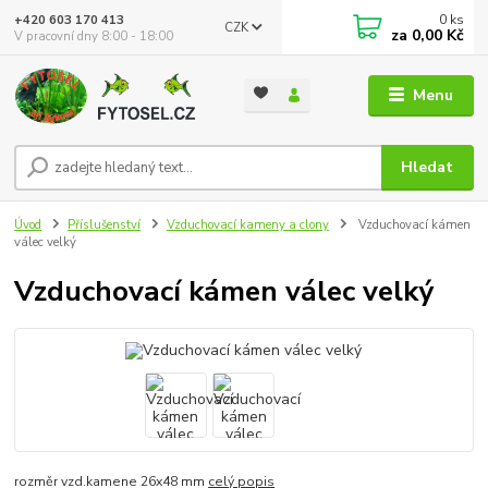
0
ks
+420 603 170 413
CZK
za
0,00 Kč
V pracovní dny 8:00 - 18:00
Menu
Hledat
Úvod
Příslušenství
Vzduchovací kameny a clony
Vzduchovací kámen
válec velký
Vzduchovací kámen válec velký
rozměr vzd.kamene 26x48 mm
celý popis