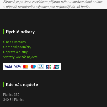
Zároveň je povinen zaevidovat přijatou tržbu u správce daně online;
v případě technického výpadku pak nejpozději do 48 hodin.
Rychlé odkazy
O nás a kontakty
Obchodní podmínky
Doprava a platby
Výstavy, kde nás najdete
Kde nás najdete
Plánice 330
340 34 Plánice