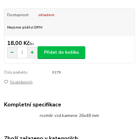
Dostupnost
skladem
Nejsme plátci DPH
18,00 Kč
/
ks
Přidat do košíku
Číslo produktu:
0279
Do oblíbených
Kompletní specifikace
rozměr vzd.kamene 26x48 mm
Zboží zařazeno v kategoriích