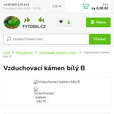
0
ks
+420 603 170 413
CZK
za
0,00 Kč
V pracovní dny 8:00 - 18:00
Menu
Hledat
Úvod
Příslušenství
Vzduchovací kameny a clony
Vzduchovací kámen
bílý B
Vzduchovací kámen bílý B