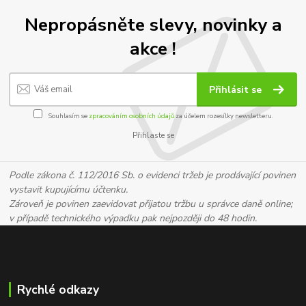
Nepropásněte slevy, novinky a
akce !
Přihlásit se
Souhlasím se
zpracováním osobních údajů
za účelem rozesílky newsletteru.
Přihlaste se
Podle zákona č. 112/2016 Sb. o evidenci tržeb je prodávající povinen
vystavit kupujícímu účtenku.
Zároveň je povinen zaevidovat přijatou tržbu u správce daně online;
v případě technického výpadku pak nejpozději do 48 hodin.
Rychlé odkazy