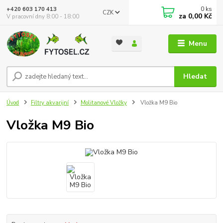
0
ks
+420 603 170 413
CZK
za
0,00 Kč
V pracovní dny 8:00 - 18:00
Menu
Hledat
Úvod
Filtry akvarijní
Molitanové Vložky
Vložka M9 Bio
Vložka M9 Bio