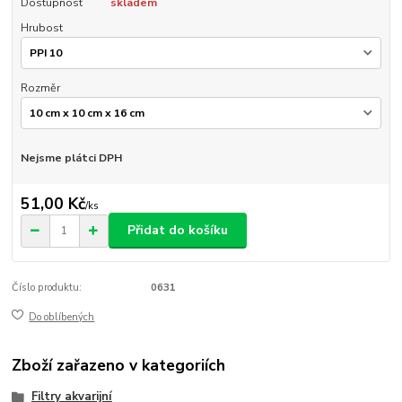
Dostupnost
skladem
Hrubost
Rozměr
Nejsme plátci DPH
51,00 Kč
/
ks
Přidat do košíku
Číslo produktu:
0631
Do oblíbených
Zboží zařazeno v kategoriích
Filtry akvarijní