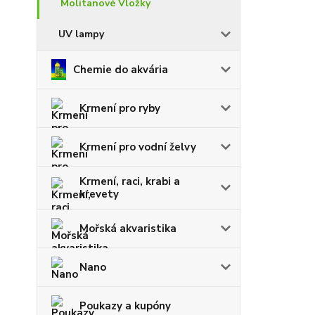
Molitanové Vložky
UV lampy
Chemie do akvária
Krmení pro ryby
Krmení pro vodní želvy
Krmení, raci, krabi a
krevety
Mořská akvaristika
Nano
Poukazy a kupóny