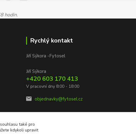
48 hodin.
Rychlý kontakt
Jiří Sýkora -Fytosel
Jiří Sýkora
+420 603 170 413
V pracovní dny 8:00 - 18:00
objednavky@fytosel.cz
 souhlasu také pro
žete kdykoli upravit