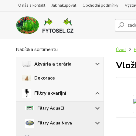
O nás a kontakt
Jak nakupovat
Obchodní podmínky
Výsta
Nabídka sortimentu
Úvod
F
Vlož
Akvária a terária
Dekorace
Filtry akvarijní
Filtry AquaEl
Filtry Aqua Nova