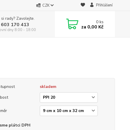
Přihlášení
CZK
 si rady? Zavolejte.
0
ks
 603 170 413
za
0,00 Kč
ovní dny 8:00 - 18:00
tupnost
skladem
bost
změr
sme plátci DPH