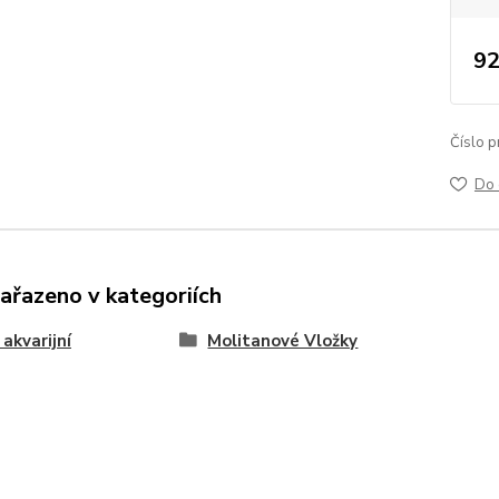
92
Číslo p
Do 
zařazeno v kategoriích
 akvarijní
Molitanové Vložky