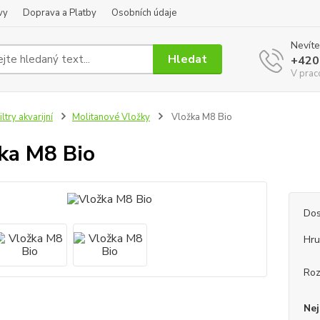
vy
Doprava a Platby
Osobních údaje
Nevíte
Hledat
+420
V prac
iltry akvarijní
Molitanové Vložky
Vložka M8 Bio
ka M8 Bio
Dos
Hru
Ro
Nej