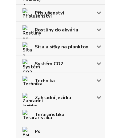
Příslušenství
Rostliny do akvária
Síta a síťky na plankton
Systém CO2
Technika
Zahradní jezírka
Terararistika
Psi