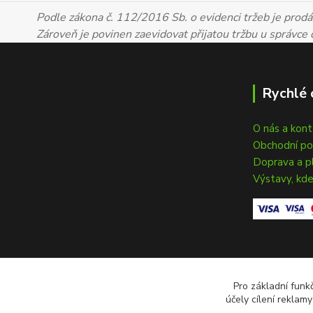
Podle zákona č. 112/2016 Sb. o evidenci tržeb je prodáv
Zároveň je povinen zaevidovat přijatou tržbu u správce
Rychlé 
O nás a kon
Obchodní p
Doprava a p
Výstavy, kde
Pro základní funk
účely cílení reklam