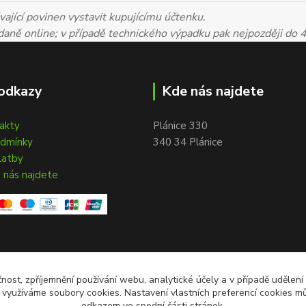
ající povinen vystavit kupujícímu účtenku.
 daně online; v případě technického výpadku pak nejpozději do 
odkazy
Kde nás najdete
takty
Plánice 330
odmínky
340 34 Plánice
latby
 nás najdete
čnost, zpříjemnění používání webu, analytické účely a v případě udělení
y využíváme soubory cookies. Nastavení vlastních preferencí cookies mů
odkazem ve spodní části stránek.