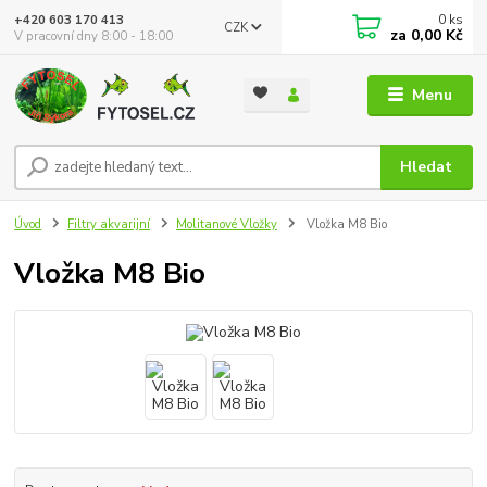
0
ks
+420 603 170 413
CZK
za
0,00 Kč
V pracovní dny 8:00 - 18:00
Menu
Hledat
Úvod
Filtry akvarijní
Molitanové Vložky
Vložka M8 Bio
Vložka M8 Bio