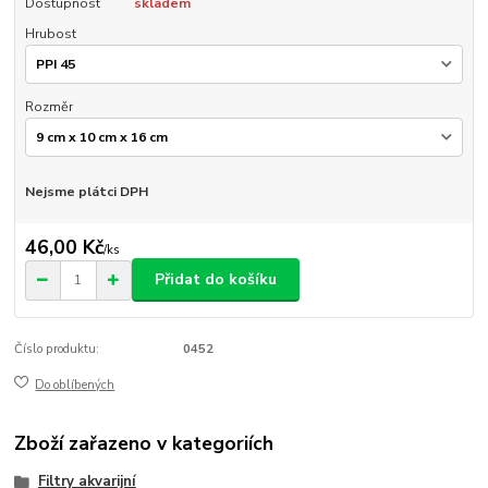
Dostupnost
skladem
Hrubost
Rozměr
Nejsme plátci DPH
46,00 Kč
/
ks
Přidat do košíku
Číslo produktu:
0452
Do oblíbených
Zboží zařazeno v kategoriích
Filtry akvarijní