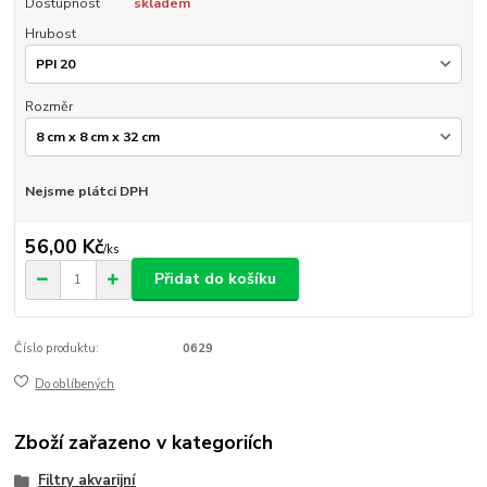
Dostupnost
skladem
Hrubost
Rozměr
Nejsme plátci DPH
56,00 Kč
/
ks
Přidat do košíku
Číslo produktu:
0629
Do oblíbených
Zboží zařazeno v kategoriích
Filtry akvarijní