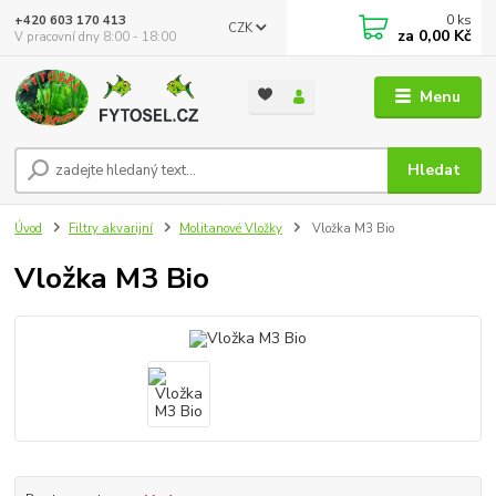
0
ks
+420 603 170 413
CZK
za
0,00 Kč
V pracovní dny 8:00 - 18:00
Menu
Hledat
Úvod
Filtry akvarijní
Molitanové Vložky
Vložka M3 Bio
Vložka M3 Bio