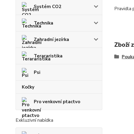
Systém CO2
Pravidla 
Technika
Zahradní jezírka
Zboží 
Terararistika
Pouka
Psi
Kočky
Pro venkovní ptactvo
Exkluzivní nabídka