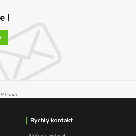
e !
48 hodin.
Rychlý kontakt
Jiří Sýkora -Fytosel