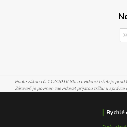
Ne
Podle zákona č. 112/2016 Sb. o evidenci tržeb je prodáv
Zároveň je povinen zaevidovat přijatou tržbu u správce
Rychlé 
O nás a kon