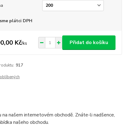
na
sme plátci DPH
0,00 Kč
Přidat do košíku
/
ks
roduktu:
917
oblíbených
ku na našem internetovém obchodě. Znáte-li nadšence,
 nabídka našeho obchodu.