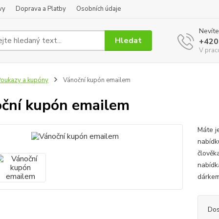
vy
Doprava a Platby
Osobních údaje
Nevíte
Hledat
+420
V prac
oukazy a kupóny
Vánoční kupón emailem
ční kupón emailem
Máte j
nabídk
člověka
nabídk
dárkem
Dos