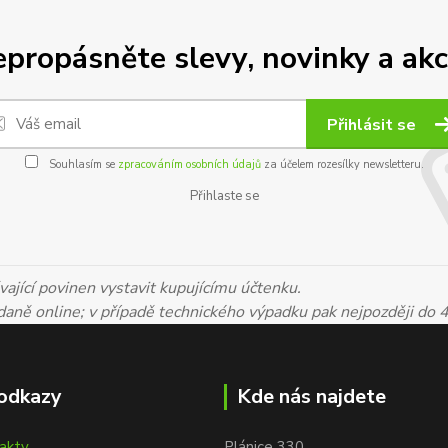
propásněte slevy, novinky a akc
Přihlásit se
Souhlasím se
zpracováním osobních údajů
za účelem rozesílky newsletteru.
Přihlaste se
ající povinen vystavit kupujícímu účtenku.
 daně online; v případě technického výpadku pak nejpozději do 
odkazy
Kde nás najdete
takty
Plánice 330