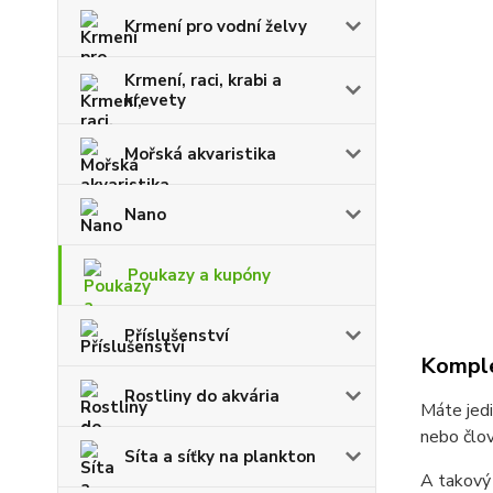
Krmení pro vodní želvy
Krmení, raci, krabi a
krevety
Mořská akvaristika
Nano
Poukazy a kupóny
Příslušenství
Komple
Rostliny do akvária
Máte jedi
nebo člov
Síta a síťky na plankton
A takový