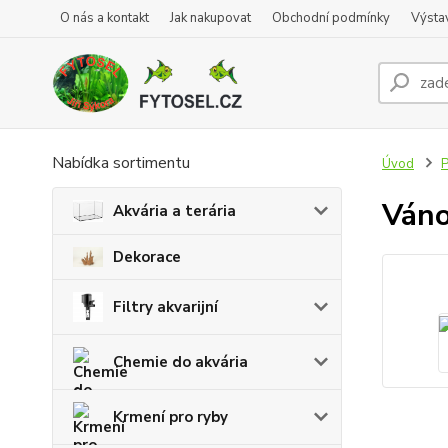
O nás a kontakt
Jak nakupovat
Obchodní podmínky
Výsta
Nabídka sortimentu
Úvod
P
Váno
Akvária a terária
Dekorace
Filtry akvarijní
Chemie do akvária
Krmení pro ryby