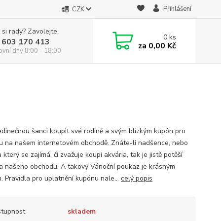
Přihlášení
CZK
 si rady? Zavolejte.
0
ks
 603 170 413
za
0,00 Kč
ovní dny 8:00 - 18:00
edinečnou šanci koupit své rodině a svým blízkým kupón pro
u na našem internetovém obchodě. Znáte-li nadšence, nebo
 který se zajímá, či zvažuje koupi akvária, tak je jistě potěší
a našeho obchodu. A takový Vánoční poukaz je krásným
. Pravidla pro uplatnění kupónu nale...
celý popis
tupnost
skladem