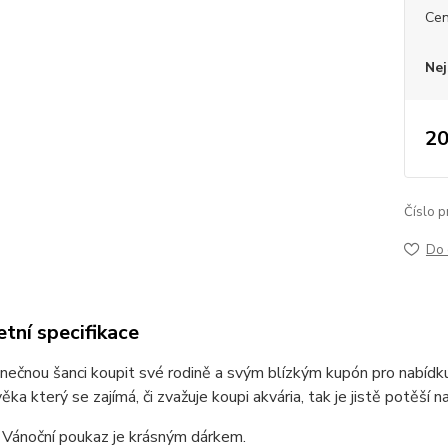
Ce
Nej
20
Číslo p
Do 
tní specifikace
nečnou šanci koupit své rodině a svým blízkým kupón pro nabíd
ěka který se zajímá, či zvažuje koupi akvária, tak je jistě potěší
 Vánoční poukaz je krásným dárkem.