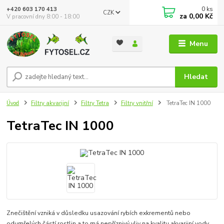
0
ks
+420 603 170 413
CZK
za
0,00 Kč
V pracovní dny 8:00 - 18:00
Menu
Hledat
Úvod
Filtry akvarijní
Filtry Tetra
Filtry vnitřní
TetraTec IN 1000
TetraTec IN 1000
Znečištění vzniká v důsledku usazování rybích exkrementů nebo
odumřelých částí rostlin a to má nepříznivý vliv na kvalitu akvarijní vody.