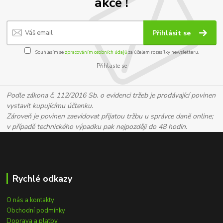
akce !
Přihlásit se
Souhlasím se
zpracováním osobních údajů
za účelem rozesílky newsletteru.
Přihlaste se
Podle zákona č. 112/2016 Sb. o evidenci tržeb je prodávající povinen
vystavit kupujícímu účtenku.
Zároveň je povinen zaevidovat přijatou tržbu u správce daně online;
v případě technického výpadku pak nejpozději do 48 hodin.
Rychlé odkazy
O nás a kontakty
Obchodní podmínky
Doprava a platby