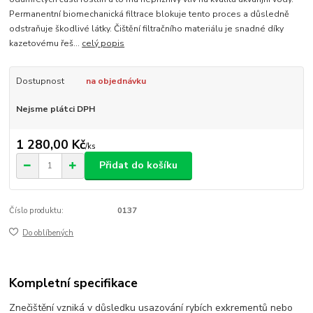
Permanentní biomechanická filtrace blokuje tento proces a důsledně
odstraňuje škodlivé látky. Čištění filtračního materiálu je snadné díky
kazetovému řeš...
celý popis
Dostupnost
na objednávku
Nejsme plátci DPH
1 280,00 Kč
/
ks
Přidat do košíku
Číslo produktu:
0137
Do oblíbených
Kompletní specifikace
Znečištění vzniká v důsledku usazování rybích exkrementů nebo