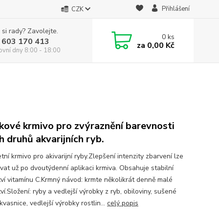
Přihlášení
CZK
 si rady? Zavolejte.
0
ks
 603 170 413
za
0,00 Kč
ovní dny 8:00 - 18:00
kové krmivo pro zvýraznění barevnosti
h druhů akvarijních ryb.
ní krmivo pro akivarijní ryby.Zlepšení intenzity zbarvení lze
vat už po dvoutýdenní aplikaci krmiva. Obsahuje stabilní
ví vitamínu C.Krmný návod: krmte několikrát denně malé
í.Složení: ryby a vedlejší výrobky z ryb, obiloviny, sušené
vasnice, vedlejší výrobky rostlin...
celý popis