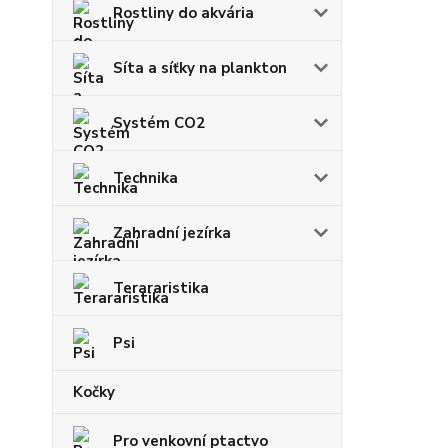
Rostliny do akvária
Síta a síťky na plankton
Systém CO2
Technika
Zahradní jezírka
Terararistika
Psi
Kočky
Pro venkovní ptactvo