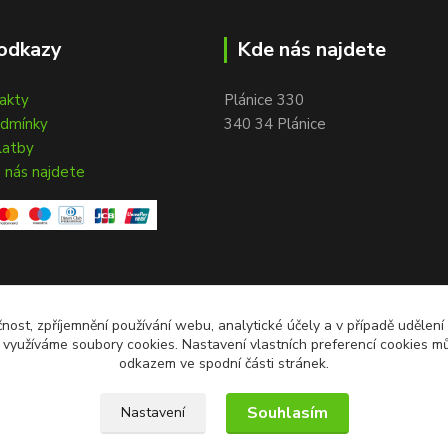
odkazy
Kde nás najdete
takty
Plánice 330
odmínky
340 34 Plánice
latby
 nás najdete
čnost, zpříjemnění používání webu, analytické účely a v případě udělení
y využíváme soubory cookies. Nastavení vlastních preferencí cookies mů
odkazem ve spodní části stránek.
Souhlasím
Nastavení