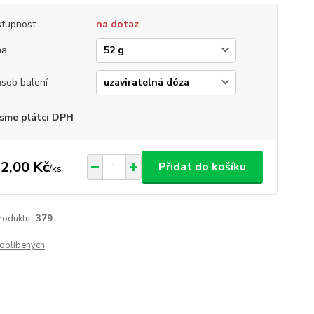
tupnost
na dotaz
ha
sob balení
sme plátci DPH
2,00 Kč
Přidat do košíku
/
ks
roduktu:
379
oblíbených