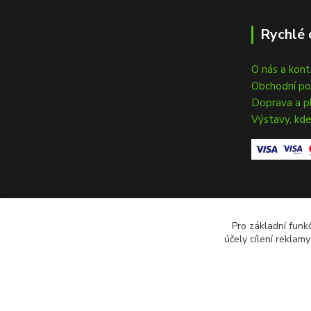
Rychlé 
O nás a kon
Obchodní p
Doprava a p
Výstavy, kde
Pro základní funk
účely cílení reklam