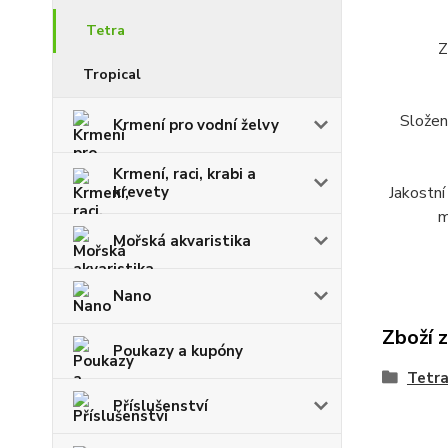
Tetra
Z
Tropical
Složen
Krmení pro vodní želvy
Krmení, raci, krabi a
krevety
Jakostní
m
Mořská akvaristika
Nano
Zboží 
Poukazy a kupóny
Tetr
Příslušenství