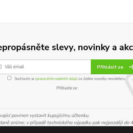
propásněte slevy, novinky a akc
Přihlásit se
Souhlasím se
zpracováním osobních údajů
za účelem rozesílky newsletteru.
Přihlaste se
ající povinen vystavit kupujícímu účtenku.
 daně online; v případě technického výpadku pak nejpozději do 