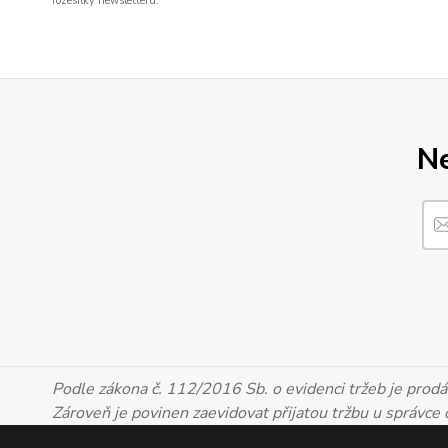
rozesílky newsletteru.
Ne
Podle zákona č. 112/2016 Sb. o evidenci tržeb je prodáv
Zároveň je povinen zaevidovat přijatou tržbu u správce