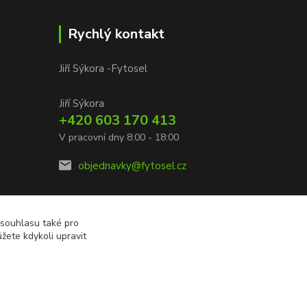
Rychlý kontakt
Jiří Sýkora -Fytosel
Jiří Sýkora
+420 603 170 413
V pracovní dny 8:00 - 18:00
objednavky@fytosel.cz
 souhlasu také pro
žete kdykoli upravit