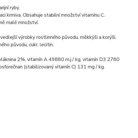
ijní ryby.
ci krmiva. Obsahuje stabilní množství vitamínu C.
ně malé množství.
, vedlejší výrobky rostlinného původu, měkkýši a korýši,
ného původu, cukr, lecitin.
vláknina 2%, vitamín A 49880 m.j./ kg, vitamín D3 2780
fosforečnan (stabilizovaný vitamín C) 131 mg / kg.