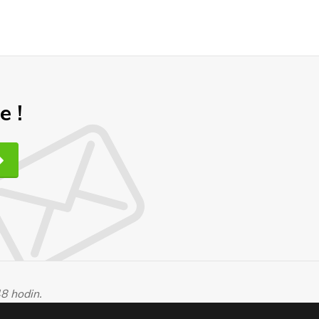
e !
48 hodin.