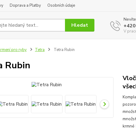
vy
Doprava a Platby
Osobních údaje
Nevíte
Hledat
+420
V prac
rmení pro ryby
Tetra
Tetra Rubin
a Rubin
Vloč
všec
Komplet
pozoro
množst
množstv
krmné k