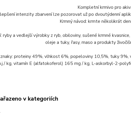
Kompletní krmivo pro akivar
lepšení intenzity zbarvení lze pozorovat už po dvoutýdenní aplika
Krmný návod: krmte několikrát den
í: ryby a vedlejší výrobky z ryb, obiloviny, sušené krmné kvasnice
oleje a tuky, řasy, maso a produkty živočiš
 znaky: proteiny 49%, vlhkost 6%, popeloviny 10,5%, tuky 9%, 
.j./ kg, vitamín E (alfatokoferol) 165 mg / kg, L-askorbyl-2-poly
zařazeno v kategoriích
a