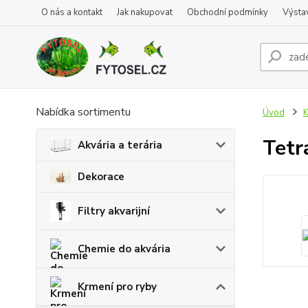
O nás a kontakt
Jak nakupovat
Obchodní podmínky
Výsta
Nabídka sortimentu
Úvod
K
Tetr
Akvária a terária
Dekorace
Filtry akvarijní
Chemie do akvária
Krmení pro ryby