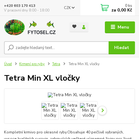
0
ks
+420 603 170 413
CZK
za
0,00 Kč
V pracovní dny 8:00 - 18:00
Menu
Hledat
Úvod
Krmení pro ryby
Tetra
Tetra Min XL vločky
Tetra Min XL vločky
Kompletní krmivo pro okrasné ryby.Obsahuje 40 pečlivě vybraných,
vysoce kvalitních surovin, zahrnujících veškeré významné živiny pro život,