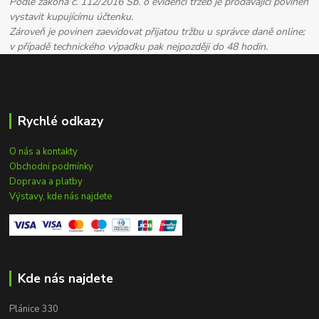
Podle zákona č. 112/2016 Sb. o evidenci tržeb je prodávající povinen
vystavit kupujícímu účtenku.
Zároveň je povinen zaevidovat přijatou tržbu u správce daně online;
v případě technického výpadku pak nejpozději do 48 hodin.
Rychlé odkazy
O nás a kontakty
Obchodní podmínky
Doprava a platby
Výstavy, kde nás najdete
Kde nás najdete
Plánice 330