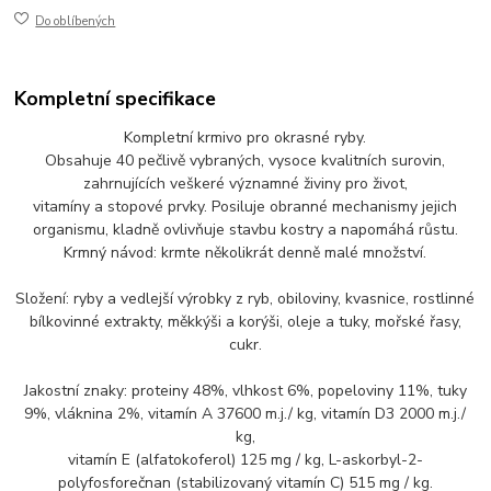
Do oblíbených
Kompletní specifikace
Kompletní krmivo pro okrasné ryby.
Obsahuje 40 pečlivě vybraných, vysoce kvalitních surovin,
zahrnujících veškeré významné živiny pro život,
vitamíny a stopové prvky. Posiluje obranné mechanismy jejich
organismu, kladně ovlivňuje stavbu kostry a napomáhá růstu.
Krmný návod: krmte několikrát denně malé množství.
Složení: ryby a vedlejší výrobky z ryb, obiloviny, kvasnice, rostlinné
bílkovinné extrakty, měkkýši a korýši, oleje a tuky, mořské řasy,
cukr.
Jakostní znaky: proteiny 48%, vlhkost 6%, popeloviny 11%, tuky
9%, vláknina 2%, vitamín A 37600 m.j./ kg, vitamín D3 2000 m.j./
kg,
vitamín E (alfatokoferol) 125 mg / kg, L-askorbyl-2-
polyfosforečnan (stabilizovaný vitamín C) 515 mg / kg.