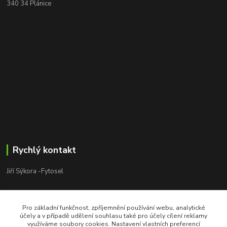
340 34 Plánice
Rychlý kontakt
Jiří Sýkora -Fytosel
Jiří Sýkora
+420 603 170 413
Pro základní funkčnost, zpříjemnění používání webu, analytické
V pracovní dny 8:00 - 18:00
účely a v případě udělení souhlasu také pro účely cílení reklamy
využíváme soubory cookies. Nastavení vlastních preferencí