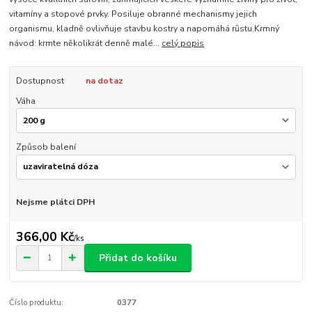
vitamíny a stopové prvky. Posiluje obranné mechanismy jejich
organismu, kladně ovlivňuje stavbu kostry a napomáhá růstu.Krmný
návod: krmte několikrát denně malé...
celý popis
Dostupnost
na dotaz
Váha
Způsob balení
Nejsme plátci DPH
366,00 Kč
/
ks
Přidat do košíku
Číslo produktu:
0377