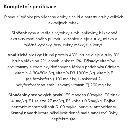
Kompletní specifikace
Plovoucí tyčinky pro všechny druhy cichlid a ostatní druhy velkých
akvarijních rybek.
Složení:
ryby a vedlejší výrobky z ryb, obiloviny, bílkovinné
extrakty rostlinného původu, kvasnice oleje a tuky, mléko a
mléčné výrobky, řasy, cukry, měkkýši a korýši.
Analitické složky:
Hrubý protein 46%, hrubé oleje a tuky 8%,
hrubá vláknina 2%, obsah vlhkosti 6%.
Přísady:
vitamíny,
provitamíny a chemicky definované látky s podobným účinkem:
vitamín A 30480MJ/kg, vitamín D3 1900mj/kg, vitamín E
(aslfatokoferol) 100 mg / kg, L-askorbyl 2-
polyfosforečnan(stabilizovaný vitamín C) 260 mg / kg.
Sloučeniny stopových prvků:
E5 mangan 69mg/kg, E6 zinek
41mg/kg, E1 železo 27 mg/kg, E3 kobalt 0,5 mg/kg.
Pojiva:
bentonit-montmorillonit 5100 mg/kg, barviva, antioxidanty.
Krmný návod:
krmte několikrát denně malé množství. Ryby
nepřekrmujte.