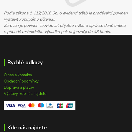
Podle zákona č. 112/2016 Sb. o evidenci tržeb je prodávající povinen
vystavit kupujícímu účtenku.
Zároveň je povinen zaevidovat přijatou tržbu u správce daně online;
v případě technického výpadku pak nejpozději do 48 hodin.
Rychlé odkazy
O nás a kontakty
Obchodní podmínky
Doprava a platby
Výstavy, kde nás najdete
Kde nás najdete