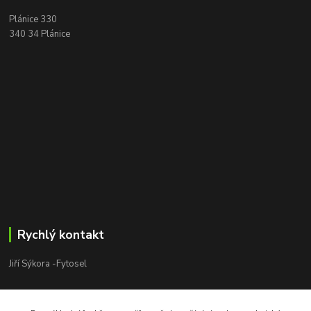
Plánice 330
340 34 Plánice
Rychlý kontakt
Jiří Sýkora -Fytosel
Jiří Sýkora
+420 603 170 413