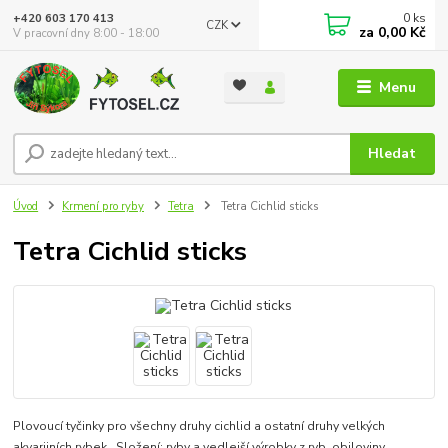
0
ks
+420 603 170 413
CZK
za
0,00 Kč
V pracovní dny 8:00 - 18:00
Menu
Hledat
Úvod
Krmení pro ryby
Tetra
Tetra Cichlid sticks
Tetra Cichlid sticks
Plovoucí tyčinky pro všechny druhy cichlid a ostatní druhy velkých
akvarijních rybek. Složení: ryby a vedlejší výrobky z ryb, obiloviny,