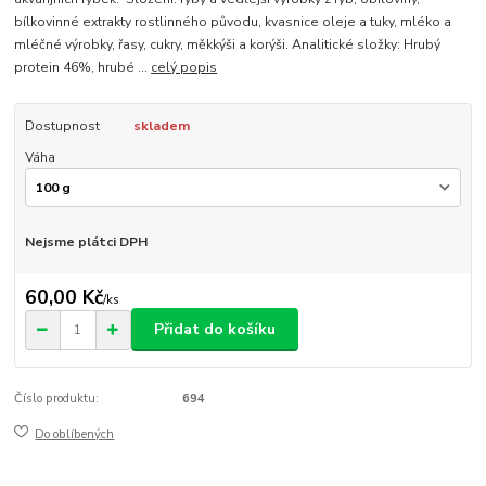
bílkovinné extrakty rostlinného původu, kvasnice oleje a tuky, mléko a
mléčné výrobky, řasy, cukry, měkkýši a korýši. Analitické složky: Hrubý
protein 46%, hrubé ...
celý popis
Dostupnost
skladem
Váha
Nejsme plátci DPH
60,00 Kč
/
ks
Přidat do košíku
Číslo produktu:
694
Do oblíbených