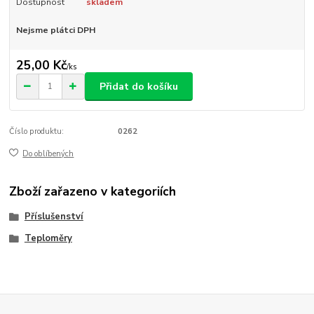
Dostupnost
skladem
Nejsme plátci DPH
25,00 Kč
/
ks
Přidat do košíku
Číslo produktu:
0262
Do oblíbených
Zboží zařazeno v kategoriích
Příslušenství
Teploměry