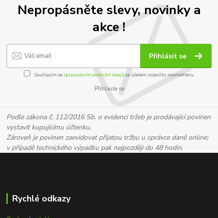
Nepropásněte slevy, novinky a
akce !
Přihlásit se
Souhlasím se
zpracováním osobních údajů
za účelem rozesílky newsletteru.
Přihlaste se
Podle zákona č. 112/2016 Sb. o evidenci tržeb je prodávající povinen
vystavit kupujícímu účtenku.
Zároveň je povinen zaevidovat přijatou tržbu u správce daně online;
v případě technického výpadku pak nejpozději do 48 hodin.
Rychlé odkazy