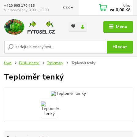
0
ks
+420 603 170 413
CZK
za
0,00 Kč
V pracovní dny 8:00 - 18:00
Menu
Hledat
Úvod
Příslušenství
Teploměry
Teploměr tenký
Teploměr tenký