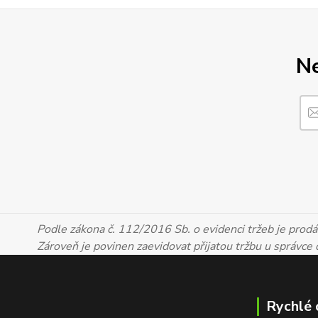
Ne
Podle zákona č. 112/2016 Sb. o evidenci tržeb je prodáv
Zároveň je povinen zaevidovat přijatou tržbu u správce
Rychlé 