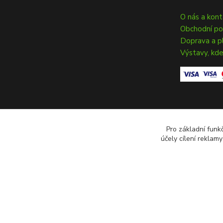
O nás a kon
Obchodní p
Doprava a p
Výstavy, kde
Pro základní funk
účely cílení reklam