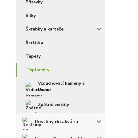
Přísavky
Síťky
Škrabky a kartáče
Škrtítka
Tapety
Teploměry
Vzduchovací kameny a
clony
Zpětné ventily
Rostliny do akvária