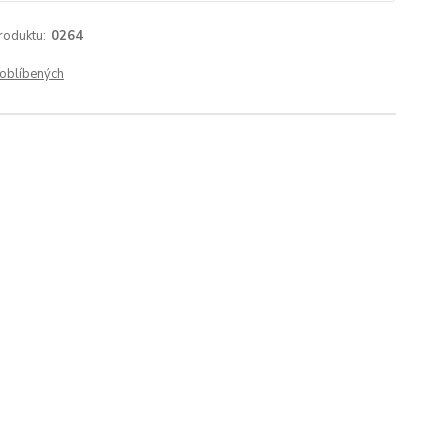
roduktu:
0264
oblíbených