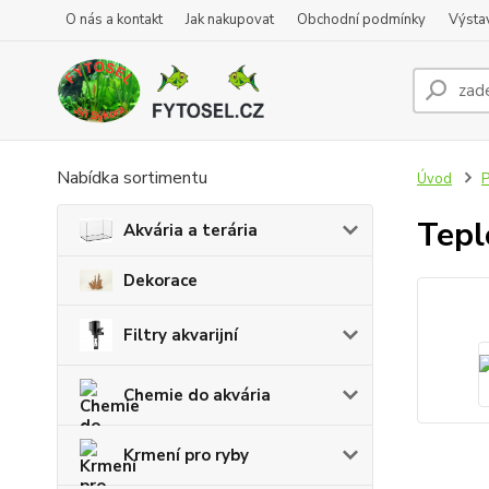
O nás a kontakt
Jak nakupovat
Obchodní podmínky
Výsta
Nabídka sortimentu
Úvod
P
Tepl
Akvária a terária
Dekorace
Filtry akvarijní
Chemie do akvária
Krmení pro ryby