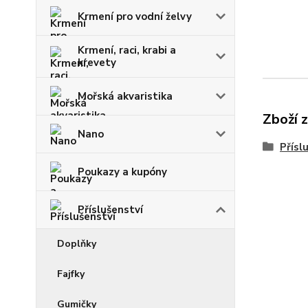
Krmení pro vodní želvy
Krmení, raci, krabi a
krevety
Mořská akvaristika
Zboží 
Nano
Přísl
Poukazy a kupóny
Příslušenství
Doplňky
Fajfky
Gumičky