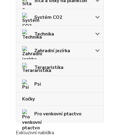
Síta a síťky na plankton
Systém CO2
Technika
Zahradní jezírka
Terararistika
Psi
Kočky
Pro venkovní ptactvo
Exkluzivní nabídka