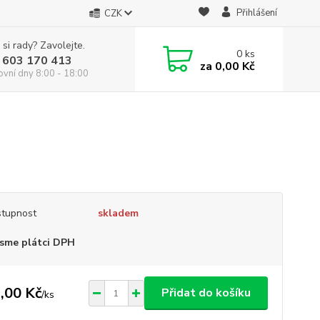
Přihlášení
CZK
 si rady? Zavolejte.
0
ks
 603 170 413
za
0,00 Kč
ovní dny 8:00 - 18:00
tupnost
skladem
sme plátci DPH
,00 Kč
Přidat do košíku
/
ks