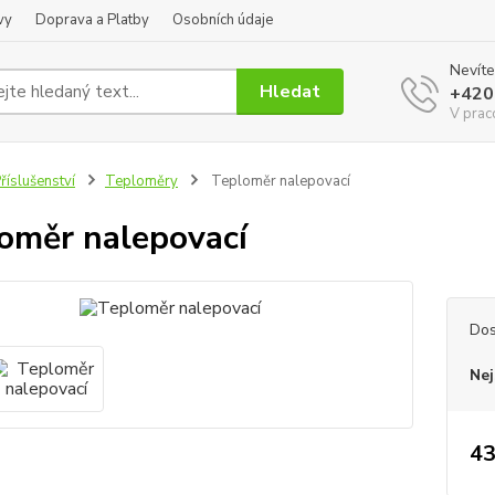
vy
Doprava a Platby
Osobních údaje
Nevíte
Hledat
+420
V prac
říslušenství
Teploměry
Teploměr nalepovací
oměr nalepovací
Dos
Nej
43