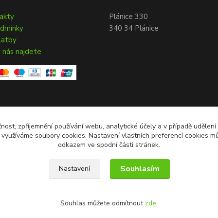
takty
Plánice 330
odmínky
340 34 Plánice
latby
 nás najdete
čnost, zpříjemnění používání webu, analytické účely a v případě udělení
y využíváme soubory cookies. Nastavení vlastních preferencí cookies mů
odkazem ve spodní části stránek.
Souhlasím
Nastavení
Souhlas můžete odmítnout
zde
.