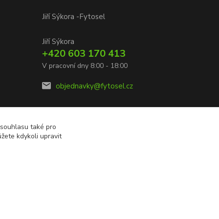
Jiří Sýkora -Fytosel
Jiří Sýkora
+420 603 170 413
V pracovní dny 8:00 - 18:00
objednavky@fytosel.cz
 souhlasu také pro
žete kdykoli upravit
Vytvořeno na
Eshop-rychle.cz