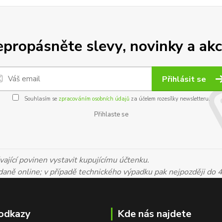
propásněte slevy, novinky a akc
Přihlásit se
Souhlasím se
zpracováním osobních údajů
za účelem rozesílky newsletteru.
Přihlaste se
ající povinen vystavit kupujícímu účtenku.
 daně online; v případě technického výpadku pak nejpozději do 
odkazy
Kde nás najdete