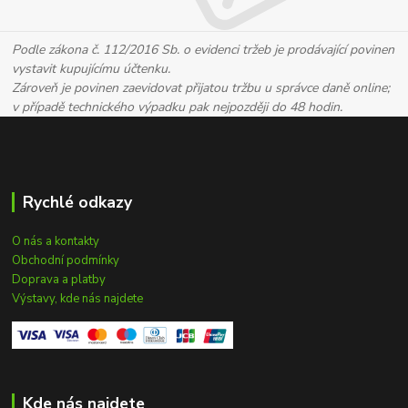
Podle zákona č. 112/2016 Sb. o evidenci tržeb je prodávající povinen
vystavit kupujícímu účtenku.
Zároveň je povinen zaevidovat přijatou tržbu u správce daně online;
v případě technického výpadku pak nejpozději do 48 hodin.
Rychlé odkazy
O nás a kontakty
Obchodní podmínky
Doprava a platby
Výstavy, kde nás najdete
Kde nás najdete