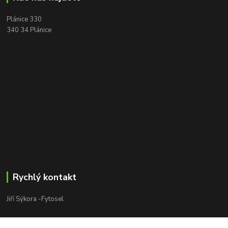
Plánice 330
340 34 Plánice
Rychlý kontakt
Jiří Sýkora -Fytosel
Jiří Sýkora