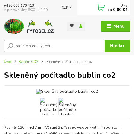
0
ks
+420 603 170 413
CZK
za
0,00 Kč
V pracovní dny 8:00 - 18:00
Menu
Hledat
Úvod
Systém CO2
Skleněný počítadlo bublin co2
Skleněný počítadlo bublin co2
Rozměr 120mmx17mm. Včetně 2 přísavek.vysoce kvalitní laboratorní
skloestetický design činí měřič ve vodě prakticky neviditelnýmožnost