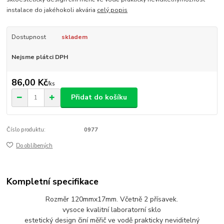
instalace do jakéhokoli akvária
celý popis
Dostupnost
skladem
Nejsme plátci DPH
86,00 Kč
/
ks
Přidat do košíku
Číslo produktu:
0977
Do oblíbených
Kompletní specifikace
Rozměr 120mmx17mm. Včetně 2 přísavek.
vysoce kvalitní laboratorní sklo
estetický design činí měřič ve vodě prakticky neviditelný