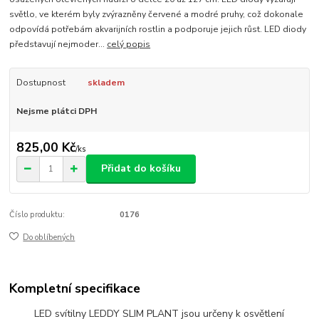
světlo, ve kterém byly zvýrazněny červené a modré pruhy, což dokonale
odpovídá potřebám akvarijních rostlin a podporuje jejich růst. LED diody
představují nejmoder...
celý popis
Dostupnost
skladem
Nejsme plátci DPH
825,00 Kč
/
ks
Přidat do košíku
Číslo produktu:
0176
Do oblíbených
Kompletní specifikace
LED svítilny LEDDY SLIM PLANT jsou určeny k osvětlení