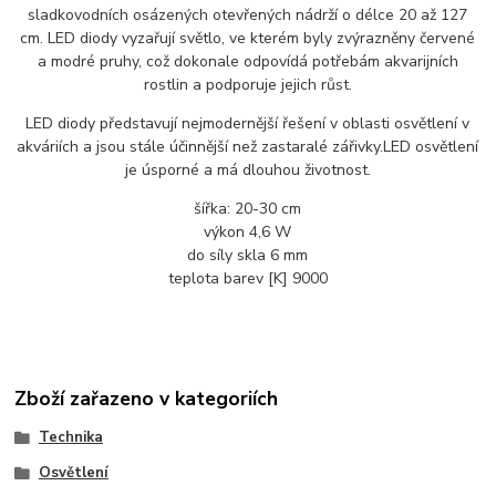
sladkovodních osázených otevřených nádrží o délce 20 až 127
cm. LED diody vyzařují světlo, ve kterém byly zvýrazněny červené
a modré pruhy, což dokonale odpovídá potřebám akvarijních
rostlin a podporuje jejich růst.
LED diody představují nejmodernější řešení v oblasti osvětlení v
akváriích a jsou stále účinnější než zastaralé zářivky.
LED osvětlení
je úsporné a má dlouhou životnost.
šířka: 20-30 cm
výkon 4,6 W
do síly skla 6 mm
teplota barev [K] 9000
Zboží zařazeno v kategoriích
Technika
Osvětlení