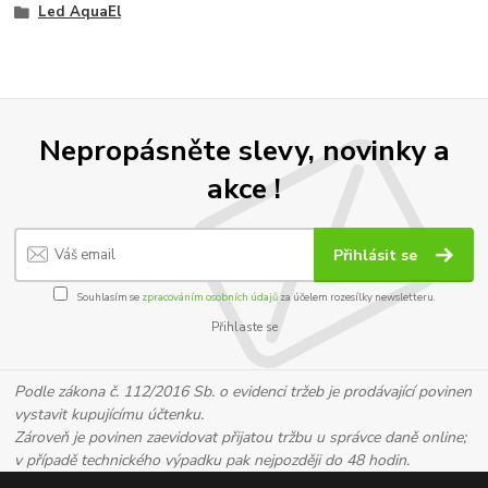
Led AquaEl
Nepropásněte slevy, novinky a
akce !
Přihlásit se
Souhlasím se
zpracováním osobních údajů
za účelem rozesílky newsletteru.
Přihlaste se
Podle zákona č. 112/2016 Sb. o evidenci tržeb je prodávající povinen
vystavit kupujícímu účtenku.
Zároveň je povinen zaevidovat přijatou tržbu u správce daně online;
v případě technického výpadku pak nejpozději do 48 hodin.