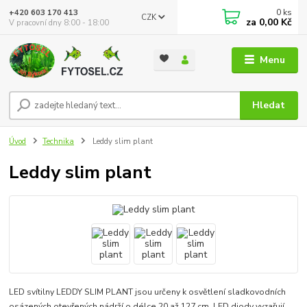
0
ks
+420 603 170 413
CZK
za
0,00 Kč
V pracovní dny 8:00 - 18:00
Menu
Hledat
Úvod
Technika
Leddy slim plant
Leddy slim plant
LED svítilny LEDDY SLIM PLANT jsou určeny k osvětlení sladkovodních
osázených otevřených nádrží o délce 20 až 127 cm. LED diody vyzařují