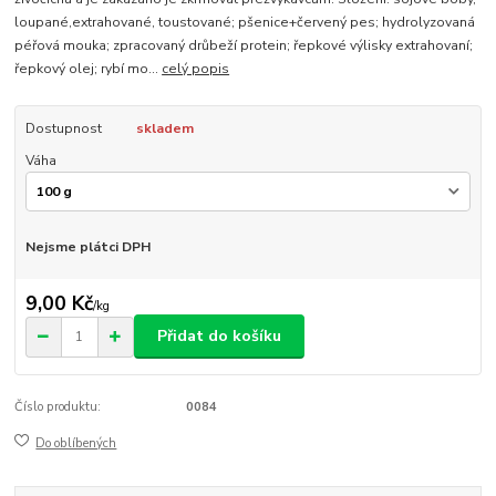
loupané,extrahované, toustované; pšenice+červený pes; hydrolyzovaná
péřová mouka; zpracovaný drůbeží protein; řepkové výlisky extrahovaní;
řepkový olej; rybí mo...
celý popis
Dostupnost
skladem
Váha
Nejsme plátci DPH
9,00 Kč
/
kg
Přidat do košíku
Číslo produktu:
0084
Do oblíbených