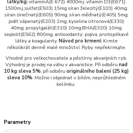
látky/kg:
vitamínA(E 672) 4000m.j. vitamín D3(E671)
1500m.j.;
sulfat(E503) 15mg síran železitý(E103) 40mg;
síran zinečnatý(E605) 90mg; síran měďnatý(E405) 5mg;
jodit vápenatý(E203) 2mg; kyselina citronová(E330)
40mg; propylgalát(E310) 10mg;BHA(E320) 10mg;
sepiolit(E562) 800mg; antioxidanty; pojiva, protispékavé
látky a koagulanty.
Návod pro krmení:
Krmte
několikrát denně malé množství. Ryby nepřekrmujte.
Vhodné pro velkochovatele a pěstírny akvarijních ryb.
Výhodný je prodej na váhu v akvaristice. Při odběru
nad
10 kg sleva 5%
, při odběru
originálního balení (25 kg)
sleva 10%
. Možno i objednat v bílém, neprůhledném
kelímku.
Parametry