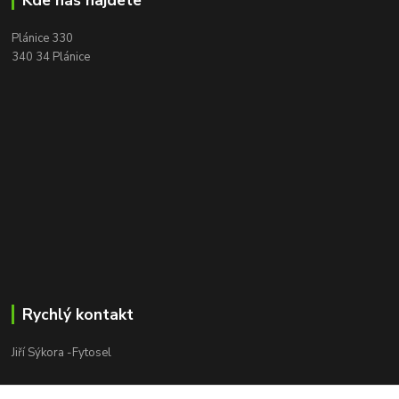
Plánice 330
340 34 Plánice
Rychlý kontakt
Jiří Sýkora -Fytosel
Jiří Sýkora