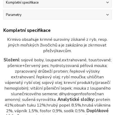
Kompletní specifikace
Parametry
Kompletní specifikace
Krmivo obsahuje krmné suroviny získané z ryb, resp.
jiných mořských živočichů a je zakázáno je zkrmovat
přežvýkavcům.
Složení:
sojové boby, loupané,extrahované, toustované;
pšenice+červený pes; hydrolyzovaná péřo
vá mouka;
zpracovaný drůbeží protein; řepkové výlisky
extrahovaní; řepkový olej; rybí moučka; uhličitan
vápenatý rybí olej; sojový olej; krevní produkty(prasečí
hemoglobin); vitální pšeniční lepek; mouka z lou
paného
slunečnicového semene; dihydrogenfosforečnan
amonný; sušená syrovátka.
Analytické
složky:
protein
41%;obsah tuku 12%;hrubý popel 8,5%,hrubá vláknina
2%, vápník 1,5%, fosfor
0,9%, sodík 0,5%.
Doplňkové