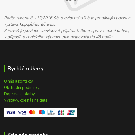
Přihlaste se
Podle zákona č. 112/2016 Sb. o evidenci tržeb je prodávající povinen
vystavit kupujícímu účtenku.
Zároveň je povinen zaevidovat přijatou tržbu u správce daně online;
v případě technického výpadku pak nejpozději do 48 hodin.
Rychlé odkazy
O nás a kontakty
Obchodní podmínky
Doprava a platby
Výstavy, kde nás najdete
Kde nás najdete