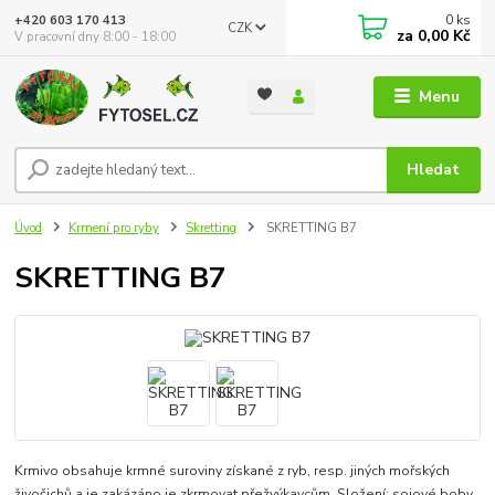
0
ks
+420 603 170 413
CZK
za
0,00 Kč
V pracovní dny 8:00 - 18:00
Menu
Hledat
Úvod
Krmení pro ryby
Skretting
SKRETTING B7
SKRETTING B7
Krmivo obsahuje krmné suroviny získané z ryb, resp. jiných mořských
živočichů a je zakázáno je zkrmovat přežvýkavcům. Složení: sojové boby,