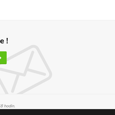
e !
48 hodin.