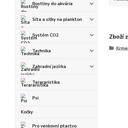
Rostliny do akvária
Síta a síťky na plankton
Systém CO2
Zboží 
Krmen
Technika
Zahradní jezírka
Terararistika
Psi
Kočky
Pro venkovní ptactvo