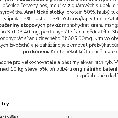
 pšenice červeny pes, moučka z guá
rových slupek, d
 syrová
tka.
Analitické složky:
protein 50%, hrubý tu
, vápník 1,3%, fosfor 1,3%.
Aditiva/kg:
vitamin A3a
oučeniny stopových prvků:
monohydrát síranu
manga
tého 3b103 40 mg, penta
hydrát síranu měďnatého 3
onohydrát síranu zinečného 3b605 90mg. Krmivo ob
ých živočichů a je zakázáno je zkrmovat přež
výkavcům
pro krmení:
Krmte ně
kolikrát denně malé 
odné pro velkochovatele a pěstírny akvarijních ryb. Vý
u
nad 10 kg sleva 5%
, při odběru
originálního balen
neprůhledném kel
etry
lní Výška
0.1