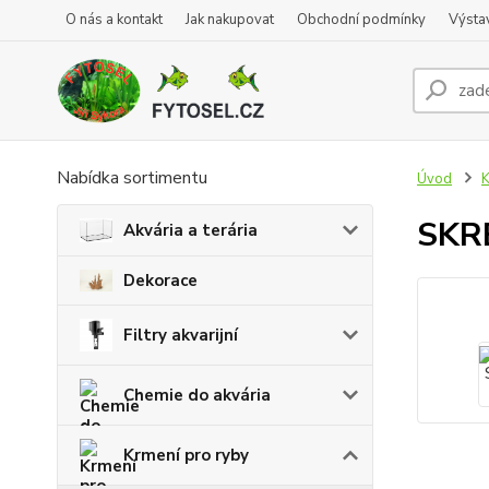
O nás a kontakt
Jak nakupovat
Obchodní podmínky
Výsta
Nabídka sortimentu
Úvod
K
SKR
Akvária a terária
Dekorace
Filtry akvarijní
Chemie do akvária
Krmení pro ryby