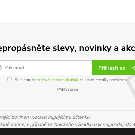
propásněte slevy, novinky a akc
Přihlásit se
Souhlasím se
zpracováním osobních údajů
za účelem rozesílky newsletteru.
Přihlaste se
ající povinen vystavit kupujícímu účtenku.
 daně online; v případě technického výpadku pak nejpozději do 