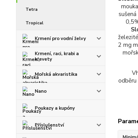
mouka,
Tetra
sušená
0,5%
Tropical
Sl
železi
Krmení pro vodní želvy
2 mg
m
mořsk
Krmení, raci, krabi a
krevety
Vh
Mořská akvaristika
odběr
Nano
Poukazy a kupóny
Param
Příslušenství
Minimá