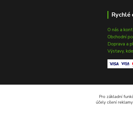
Rychlé 
O nás a kon
Obchodní p
Doprava a p
Výstavy, kde
Pro základní funk
účely cílení reklam