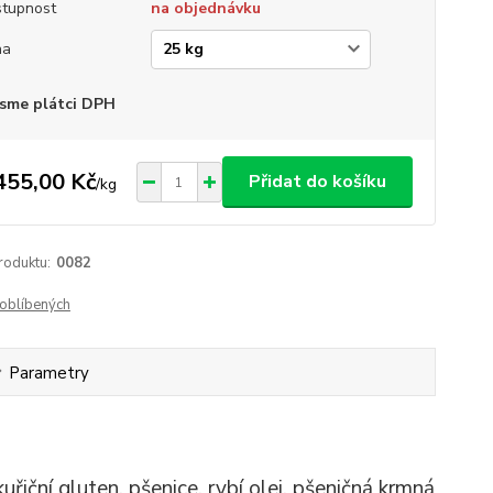
tupnost
na objednávku
ha
sme plátci DPH
455,00 Kč
Přidat do košíku
/
kg
roduktu:
0082
oblíbených
Parametry
kuřiční gluten,
pšenice, rybí olej, pšeničná krmná