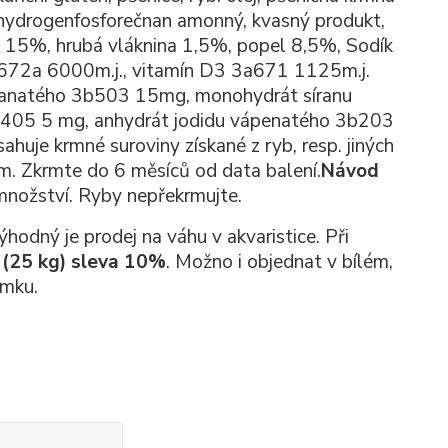
ihydrogenfosforečnan amonný, kvasný produkt,
k 15%, hrubá vláknina 1,5%, popel
8,5%, Sodík
672a 6000m.j.,
vitamín D3 3a671 1125m.j.
natého 3b503 15mg, monohydrát síranu
b405 5 mg, anhydrát jodidu vápenatého 3b203
sahuje krmné suroviny
získané z ryb, resp. jiných
. Zkrmte do 6 měsíců od data balení.
Návod
množství. Ryby nepřekrmujte.
hodný je prodej na váhu v akvaristice. Při
í (25 kg) sleva 10%
. Možno i objednat v bílém,
ímku.