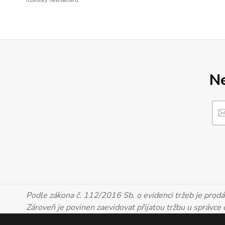
rozesílky newsletteru.
Ne
Podle zákona č. 112/2016 Sb. o evidenci tržeb je prodáv
Zároveň je povinen zaevidovat přijatou tržbu u správce