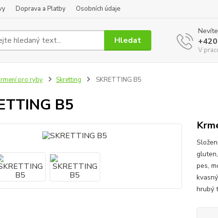
vy
Doprava a Platby
Osobních údaje
Nevíte
Hledat
+420
V prac
rmení pro ryby
Skretting
SKRETTING B5
ETTING B5
Krme
Složení
gluten
pes, m
kvasný
hrubý 