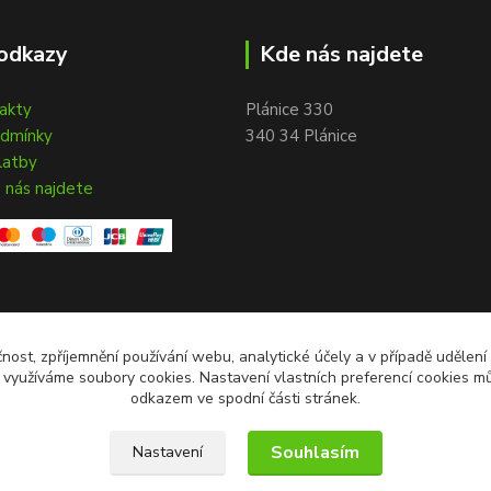
odkazy
Kde nás najdete
takty
Plánice 330
odmínky
340 34 Plánice
latby
 nás najdete
čnost, zpříjemnění používání webu, analytické účely a v případě udělení
y využíváme soubory cookies. Nastavení vlastních preferencí cookies mů
odkazem ve spodní části stránek.
Souhlasím
Nastavení