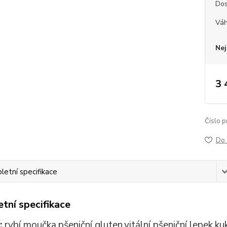
Dos
Vá
Nej
3 
Číslo p
Do 
etní specifikace
tní specifikace
:
rybí moučka,pšeniční gluten,vitální pšeniční lepek,ku