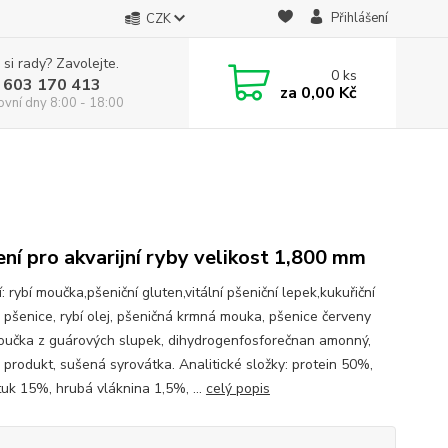
Přihlášení
CZK
 si rady? Zavolejte.
0
ks
 603 170 413
za
0,00 Kč
ovní dny 8:00 - 18:00
ní pro akvarijní ryby velikost 1,800 mm
: rybí moučka,pšeniční gluten,vitální pšeniční lepek,kukuřiční
, pšenice, rybí olej, pšeničná krmná mouka, pšenice červeny
oučka z guárových slupek, dihydrogenfosforečnan amonný,
 produkt, sušená syrovátka. Analitické složky: protein 50%,
tuk 15%, hrubá vláknina 1,5%, ...
celý popis