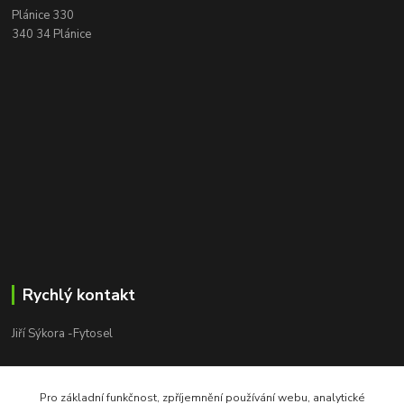
Plánice 330
340 34 Plánice
Rychlý kontakt
Jiří Sýkora -Fytosel
Jiří Sýkora
+420 603 170 413
Pro základní funkčnost, zpříjemnění používání webu, analytické