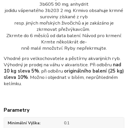
3b605 90 mg, anhydrit
jodidu vápenatého 3b203 2 mg. Krmivo obsahuje krmné
suroviny získané z ryb
resp. jiných mořských živočichů a je zakázáno je
zkrmovat přežvýkavcům.
Zkrmte do 6 měsíců od data balení. Návod pro krmení:
Krmte několikrát de-
nně malé množství. Ryby nepřekrmujte.
Vhodné pro velkochovatele a pěstírny akvarijních ryb.
Výhodný je prodej na váhu v akvaristice. Při odběru
nad
10 kg sleva 5%
, při odběru
originálního balení (25 kg)
sleva 10%
. Možno i objednat v bílém, neprůhledném
kelímku.
Parametry
Minimální Výška
0.1