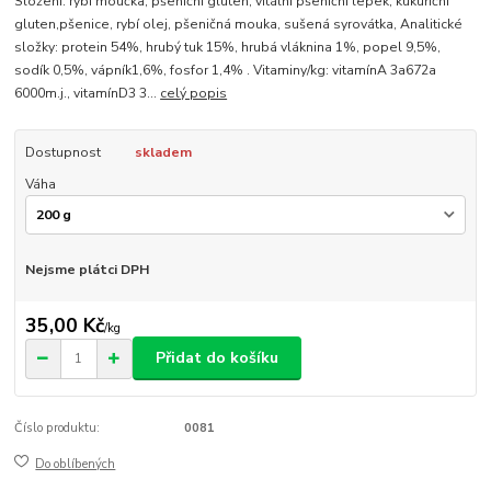
Složení: rybí moučka, pšeniční gluten, vitální pšeniční lepek, kukuřiční
gluten,pšenice, rybí olej, pšeničná mouka, sušená syrovátka, Analitické
složky: protein 54%, hrubý tuk 15%, hrubá vláknina 1%, popel 9,5%,
sodík 0,5%, vápník1,6%, fosfor 1,4% . Vitaminy/kg: vitamínA 3a672a
6000m.j., vitamínD3 3...
celý popis
Dostupnost
skladem
Váha
Nejsme plátci DPH
35,00 Kč
/
kg
Přidat do košíku
Číslo produktu:
0081
Do oblíbených