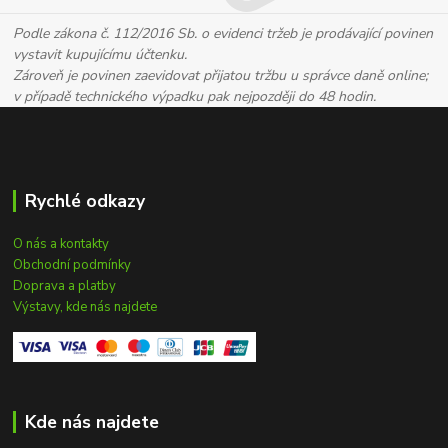
Podle zákona č. 112/2016 Sb. o evidenci tržeb je prodávající povinen
vystavit kupujícímu účtenku.
Zároveň je povinen zaevidovat přijatou tržbu u správce daně online;
v případě technického výpadku pak nejpozději do 48 hodin.
Rychlé odkazy
O nás a kontakty
Obchodní podmínky
Doprava a platby
Výstavy, kde nás najdete
Kde nás najdete