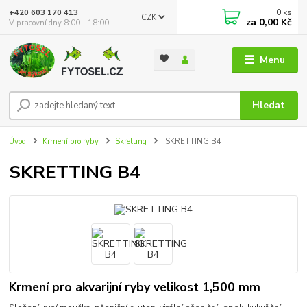
0
ks
+420 603 170 413
CZK
za
0,00 Kč
V pracovní dny 8:00 - 18:00
Menu
Hledat
Úvod
Krmení pro ryby
Skretting
SKRETTING B4
SKRETTING B4
Krmení pro akvarijní ryby velikost 1,500 mm