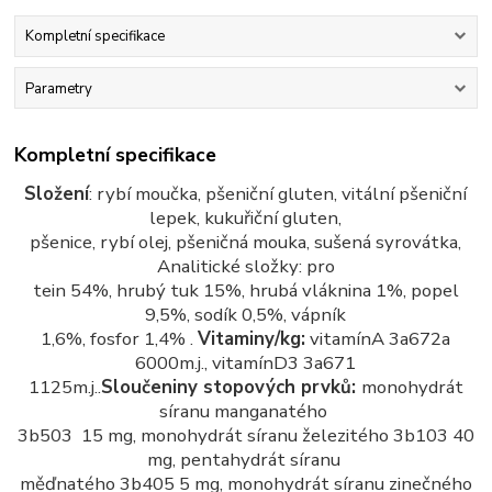
Kompletní specifikace
Parametry
Kompletní specifikace
Složení
: rybí moučka, pšeniční gluten, vitální pšeniční
lepek, kukuřiční gluten,
pšenice, rybí olej, pšeničná mouka, sušená syrovátka,
Analitické složky: pro
tein 54%, hrubý tuk 15%, hrubá vláknina 1%, popel
9,5%, sodík 0,5%, vápník
1,6%, fosfor 1,4% .
Vitaminy/kg:
vitamínA 3a672a
6000m.j., vitamínD3 3a671
1125m.j..
Sloučeniny stopových prvků:
monohydrát
síranu manganatého
3b503 15 mg, monohydrát síranu železitého 3b103 40
mg, pentahydrát síranu
měďnatého 3b405 5 mg, monohydrát síranu zinečného