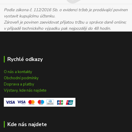
Podle zákona č. 112/2016 Sb. o evidenci tržeb je prodávající povinen
vystavit kupujícímu účtenku.
Zároveň je povinen zaevidovat přijatou tržbu u správce daně online;
v případě technického výpadku pak nejpozději do 48 hodin.
Rychlé odkazy
O nás a kontakty
Obchodní podmínky
Doprava a platby
Výstavy, kde nás najdete
Kde nás najdete