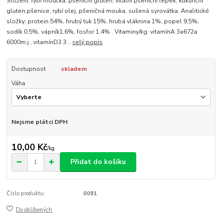
Složení: rybí moučka, pšeniční gluten, vitální pšeniční lepek, kukuřiční
gluten,pšenice, rybí olej, pšeničná mouka, sušená syrovátka, Analitické
složky: protein 54%, hrubý tuk 15%, hrubá vláknina 1%, popel 9,5%,
sodík 0,5%, vápník1,6%, fosfor 1,4% . Vitaminy/kg: vitamínA 3a672a
6000m.j., vitamínD3 3...
celý popis
Dostupnost
skladem
Váha
Nejsme plátci DPH
10,00 Kč
/
kg
Přidat do košíku
Číslo produktu:
0081
Do oblíbených