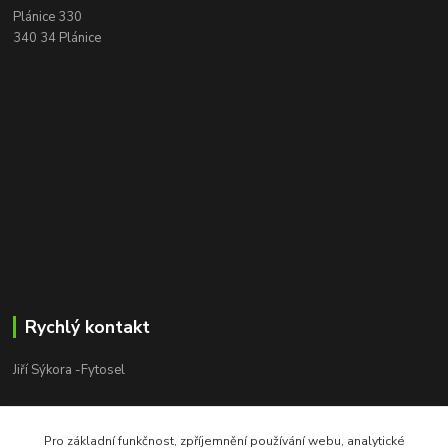
Plánice 330
340 34 Plánice
Rychlý kontakt
Jiří Sýkora -Fytosel
Jiří Sýkora
+420 603 170 413
Pro základní funkčnost, zpříjemnění používání webu, analytické