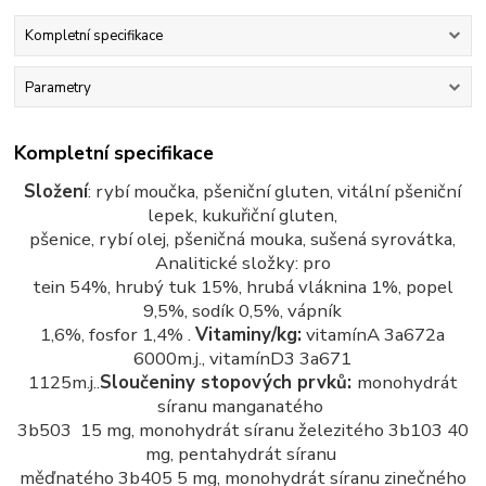
Kompletní specifikace
Parametry
Kompletní specifikace
Složení
: rybí moučka, pšeniční gluten, vitální pšeniční
lepek, kukuřiční gluten,
pšenice, rybí olej, pšeničná mouka, sušená syrovátka,
Analitické složky: pro
tein 54%, hrubý tuk 15%, hrubá vláknina 1%, popel
9,5%, sodík 0,5%, vápník
1,6%, fosfor 1,4% .
Vitaminy/kg:
vitamínA 3a672a
6000m.j., vitamínD3 3a671
1125m.j..
Sloučeniny stopových prvků:
monohydrát
síranu manganatého
3b503 15 mg, monohydrát síranu železitého 3b103 40
mg, pentahydrát síranu
měďnatého 3b405 5 mg, monohydrát síranu zinečného