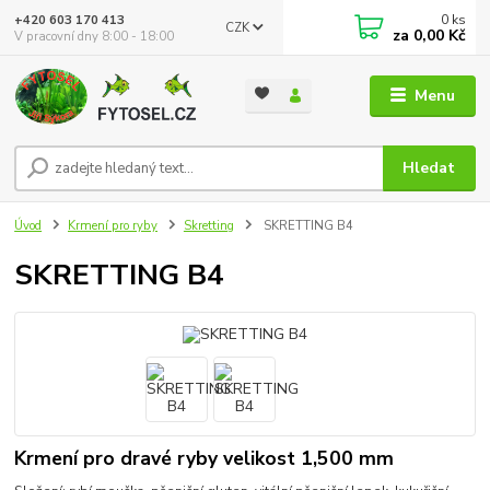
0
ks
+420 603 170 413
CZK
za
0,00 Kč
V pracovní dny 8:00 - 18:00
Menu
Hledat
Úvod
Krmení pro ryby
Skretting
SKRETTING B4
SKRETTING B4
Krmení pro dravé ryby velikost 1,500 mm