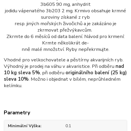
3b605 90 mg, anhydrit
jodidu vápenatého 3b203 2 mg. Krmivo obsahuje krmné
suroviny získané z ryb
resp. jiných mořských živočichů a je zakázáno je
zkrmovat přežvýkavcům.
Zkrmte do 6 měsíců od data balení. Návod pro krmení:
Krmte několikrát de-
nně malé množství. Ryby nepřekrmujte.
Vhodné pro velkochovatele a pěstírny akvarijních ryb.
Výhodný je prodej na váhu v akvaristice. Při odběru
nad
10 kg sleva 5%
, při odběru
originálního balení (25 kg)
sleva 10%
. Možno i objednat v bílém, neprůhledném
kelímku.
Parametry
Minimální Výška
0.1