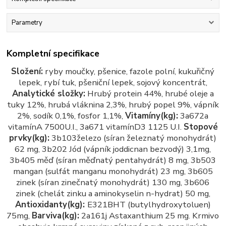
Parametry
Kompletní specifikace
Složení:
ryby moučky, pšenice, fazole polní, kukuřičný
lepek, rybí tuk, pšeniční lepek, sojový koncentrát,
Analytické složky:
Hrubý protein 44%, hrubé oleje a
tuky 12%, hrubá vláknina 2,3%, hrubý popel 9%, vápník
2%, sodík 0,1%, fosfor 1,1%,
Vitamíny(kg):
3a672a
vitamínA 7500U.I., 3a671 vitamínD3 1125 U.I.
Stopové
prvky(kg):
3b103železo (síran železnatý monohydrát)
62 mg, 3b202 Jód (vápník joddicnan bezvodý) 3,1mg,
3b405 měď (síran měďnatý pentahydrát) 8 mg, 3b503
mangan (sulfát manganu monohydrát) 23 mg, 3b605
zinek (síran zinečnatý monohydrát) 130 mg, 3b606
zinek (chelát zinku a aminokyselin n-hydrat) 50 mg,
Antioxidanty(kg):
E321BHT (butylhydroxytoluen)
75mg,
Barviva(kg):
2a161j Astaxanthium 25 mg. Krmivo