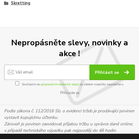
Skretting
Nepropásněte slevy, novinky a
akce !
Přihlásit se
Souhlasím se
zpracováním osobních údajů
za účelem rozesílky newsletteru.
Přihlaste se
Podle zákona č. 112/2016 Sb. o evidenci tržeb je prodávající povinen
vystavit kupujícímu účtenku.
Zároveň je povinen zaevidovat přijatou tržbu u správce daně online;
v případě technického výpadku pak nejpozději do 48 hodin.