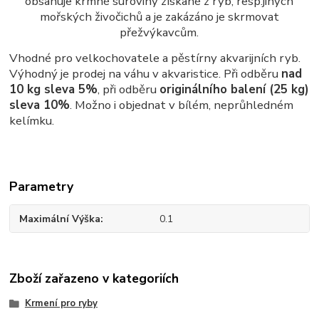
obsahuje krmné suroviny získané z ryb, resp.jiných
mořských živočichů a je zakázáno je skrmovat
přežvýkavcům.
Vhodné pro velkochovatele a pěstírny akvarijních ryb.
Výhodný je prodej na váhu v akvaristice. Při odběru
nad
10 kg sleva 5%
, při odběru
originálního balení (25 kg)
sleva 10%
. Možno i objednat v bílém, neprůhledném
kelímku.
Parametry
Maximální Výška
0.1
Zboží zařazeno v kategoriích
Krmení pro ryby