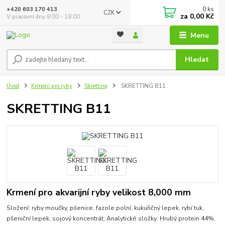
0
ks
+420 603 170 413
CZK
za
0,00 Kč
V pracovní dny 8:00 - 18:00
Menu
Hledat
Úvod
Krmení pro ryby
Skretting
SKRETTING B11
SKRETTING B11
Krmení pro akvarijní ryby velikost 8,000 mm
Složení: ryby moučky, pšenice, fazole polní, kukuřičný lepek, rybí tuk,
pšeniční lepek, sojový koncentrát, Analytické složky: Hrubý protein 44%,