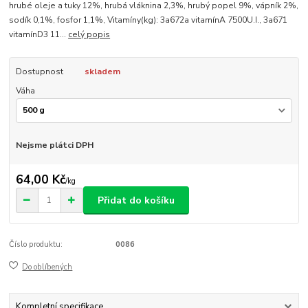
hrubé oleje a tuky 12%, hrubá vláknina 2,3%, hrubý popel 9%, vápník 2%,
sodík 0,1%, fosfor 1,1%, Vitamíny(kg): 3a672a vitamínA 7500U.I., 3a671
vitamínD3 11...
celý popis
Dostupnost
skladem
Váha
Nejsme plátci DPH
64,00 Kč
/
kg
Přidat do košíku
Číslo produktu:
0086
Do oblíbených
Kompletní specifikace