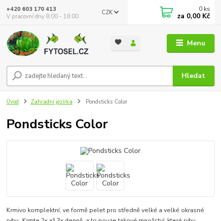
0
ks
+420 603 170 413
CZK
za
0,00 Kč
V pracovní dny 8:00 - 18:00
Menu
Hledat
Úvod
Zahradní jezírka
Pondsticks Color
Pondsticks Color
Krmivo komplektní, ve formě pelet pro středně velké a velké okrasné
ryby. Krmte 2x až 3x denně, a to pouze takové množství, které ryby