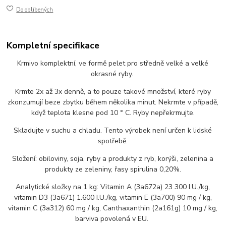
Do oblíbených
Kompletní specifikace
Krmivo komplektní, ve formě pelet pro středně velké a velké
okrasné ryby.
Krmte 2x až 3x denně, a to pouze takové množství, které ryby
zkonzumují beze zbytku během několika minut. Nekrmte v případě,
když teplota klesne pod 10 ° C. Ryby nepřekrmujte.
Skladujte v suchu a chladu. Tento výrobek není určen k lidské
spotřebě.
Složení: obiloviny, soja, ryby a produkty z ryb, korýši, zelenina a
produkty ze zeleniny, řasy spirulina 0,20%.
Analytické složky na 1 kg: Vitamin A (3a672a) 23 300 I.U./kg,
vitamin D3 (3a671) 1.600 I.U./kg, vitamin E (3a700) 90 mg / kg,
vitamin C (3a312) 60 mg / kg, Canthaxanthin (2a161g) 10 mg / kg,
barviva povolená v EU.