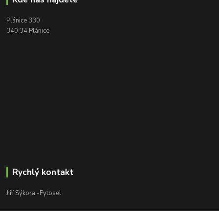
Plánice 330
340 34 Plánice
Rychlý kontakt
Jiří Sýkora -Fytosel
Jiří Sýkora