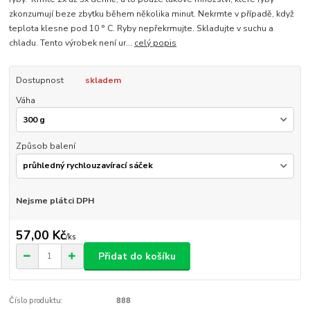
zkonzumují beze zbytku během několika minut. Nekrmte v případě, když
teplota klesne pod 10 ° C. Ryby nepřekrmujte. Skladujte v suchu a
chladu. Tento výrobek není ur...
celý popis
Dostupnost
skladem
Váha
Způsob balení
Nejsme plátci DPH
57,00 Kč
/
ks
Přidat do košíku
Číslo produktu:
888