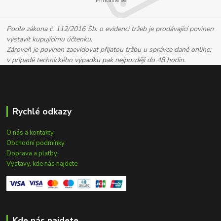
Přihlaste se
Podle zákona č. 112/2016 Sb. o evidenci tržeb je prodávající povinen
vystavit kupujícímu účtenku.
Zároveň je povinen zaevidovat přijatou tržbu u správce daně online;
v případě technického výpadku pak nejpozději do 48 hodin.
Rychlé odkazy
O nás a kontakty
Obchodní podmínky
Doprava a platby
Výstavy, kde nás najdete
Kde nás najdete