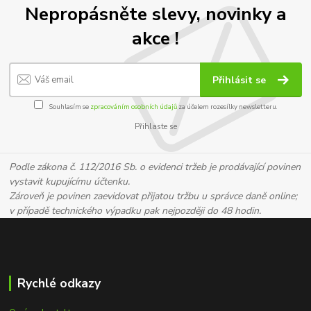
Nepropásněte slevy, novinky a
akce !
Přihlásit se
Souhlasím se
zpracováním osobních údajů
za účelem rozesílky newsletteru.
Přihlaste se
Podle zákona č. 112/2016 Sb. o evidenci tržeb je prodávající povinen
vystavit kupujícímu účtenku.
Zároveň je povinen zaevidovat přijatou tržbu u správce daně online;
v případě technického výpadku pak nejpozději do 48 hodin.
Rychlé odkazy