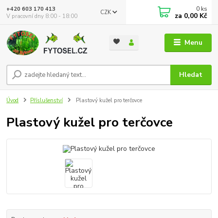
0
ks
+420 603 170 413
CZK
za
0,00 Kč
V pracovní dny 8:00 - 18:00
Menu
Hledat
Úvod
Příslušenství
Plastový kužel pro terčovce
Plastový kužel pro terčovce