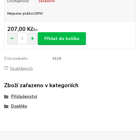
Dostupnost
skladem
Nejsme plátci DPH
207,00 Kč
/
ks
Přidat do košíku
Číslo produktu:
0116
Do oblíbených
Zboží zařazeno v kategoriích
Příslušenství
Doplňky