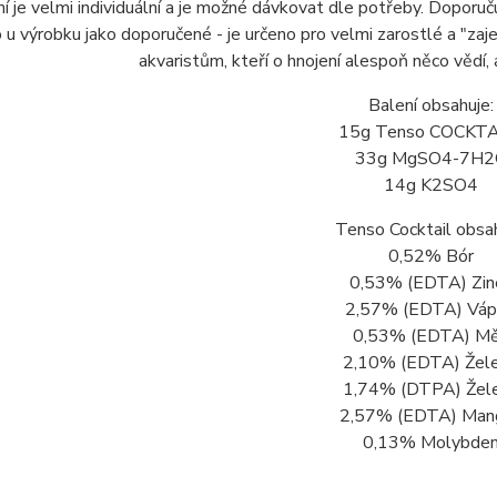
í je velmi individuální a je možné dávkovat dle potřeby. Doporu
u výrobku jako doporučené - je určeno pro velmi zarostlé a "zaj
akvaristům, kteří o hnojení alespoň něco vědí,
Balení obsahuje:
15g Tenso COCKTA
33g MgSO4-7H
14g K2SO4
Tenso Cocktail obsah
0,52% Bór
0,53% (EDTA) Zin
2,57% (EDTA) Váp
0,53% (EDTA) M
2,10% (EDTA) Žel
1,74% (DTPA) Žel
2,57% (EDTA) Man
0,13% Molybde