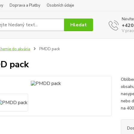
vy
Doprava a Platby
Osobních údaje
Nevíte
Hledat
+420
V prac
hemie do akvária
PMDD pack
D pack
Oblíben
obsahu
nasype
nebo d
na 400 
Dos