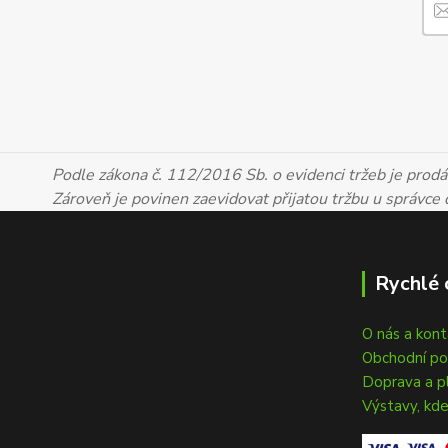
Podle zákona č. 112/2016 Sb. o evidenci tržeb je prodáv
Zároveň je povinen zaevidovat přijatou tržbu u správce
Rychlé 
O nás a kon
Obchodní p
Doprava a p
Výstavy, kde