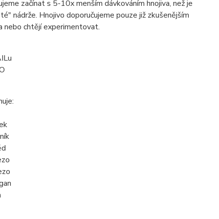
čujeme začínat s 5-10x menším dávkováním hnojiva, než je
eté" nádrže. Hnojivo doporučujeme pouze již zkušenějším
 a nebo chtějí experimentovat.
ILu
2O
uje:
ek
ník
ěd
ezo
ezo
gan
n