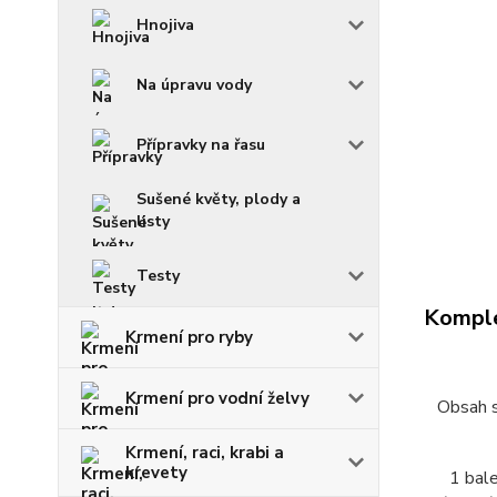
Hnojiva
Na úpravu vody
Přípravky na řasu
Sušené květy, plody a
listy
Testy
Komple
Krmení pro ryby
Krmení pro vodní želvy
Obsah s
Krmení, raci, krabi a
krevety
1 bale