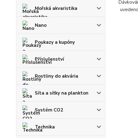
Dávkován
Mořská akvaristika
uvedeno 
Nano
Poukazy a kupóny
Příslušenství
Rostliny do akvária
Síta a síťky na plankton
Systém CO2
Technika