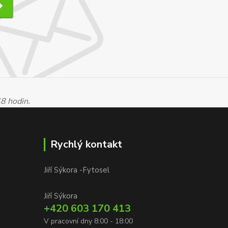
48 hodin.
Rychlý kontakt
Jiří Sýkora -Fytosel
Jiří Sýkora
+420 603 170 413
V pracovní dny 8:00 - 18:00