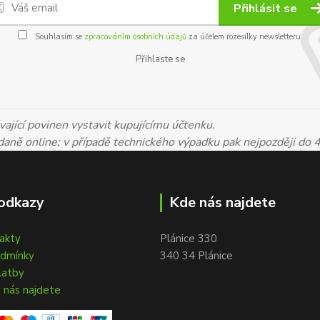
Přihlásit se
Souhlasím se
zpracováním osobních údajů
za účelem rozesílky newsletteru.
Přihlaste se
ající povinen vystavit kupujícímu účtenku.
 daně online; v případě technického výpadku pak nejpozději do 
odkazy
Kde nás najdete
takty
Plánice 330
odmínky
340 34 Plánice
latby
 nás najdete