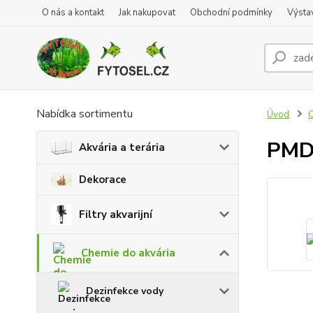
O nás a kontakt
Jak nakupovat
Obchodní podmínky
Výsta
Nabídka sortimentu
Úvod
C
PMD
Akvária a terária
Dekorace
Filtry akvarijní
Chemie do akvária
Dezinfekce vody