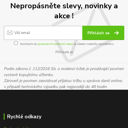
Nepropásněte slevy, novinky a
akce !
Přihlásit se
Souhlasím se
zpracováním osobních údajů
za účelem rozesílky newsletteru.
Přihlaste se
Podle zákona č. 112/2016 Sb. o evidenci tržeb je prodávající povinen
vystavit kupujícímu účtenku.
Zároveň je povinen zaevidovat přijatou tržbu u správce daně online;
v případě technického výpadku pak nejpozději do 48 hodin.
Rychlé odkazy