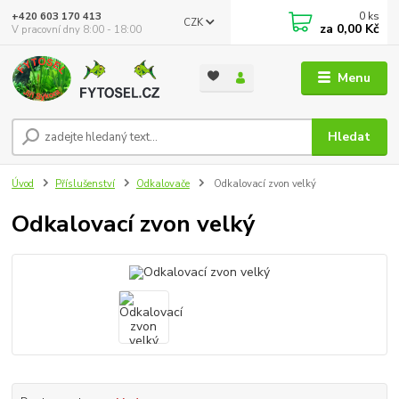
0
ks
+420 603 170 413
CZK
za
0,00 Kč
V pracovní dny 8:00 - 18:00
Menu
Hledat
Úvod
Příslušenství
Odkalovače
Odkalovací zvon velký
Odkalovací zvon velký