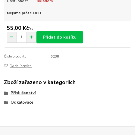
Dostupnost
skladem
Nejsme plátci DPH
55,00 Kč
/
ks
Přidat do košíku
Číslo produktu:
0238
Do oblíbených
Zboží zařazeno v kategoriích
Příslušenství
Odkalovače