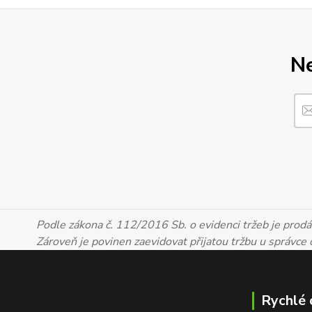
Ne
Podle zákona č. 112/2016 Sb. o evidenci tržeb je prodáv
Zároveň je povinen zaevidovat přijatou tržbu u správce
Rychlé 