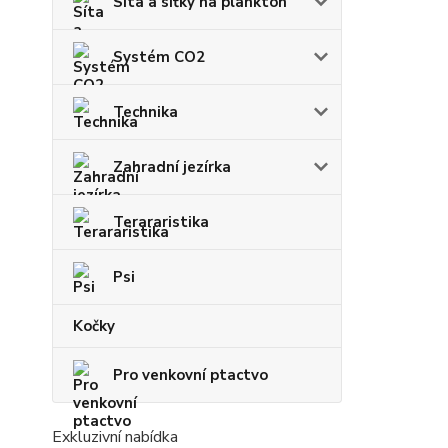
Síta a síťky na plankton
Systém CO2
Technika
Zahradní jezírka
Terararistika
Psi
Kočky
Pro venkovní ptactvo
Exkluzivní nabídka