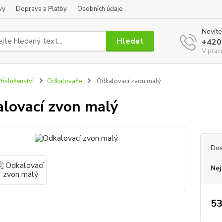
vy
Doprava a Platby
Osobních údaje
Nevíte
Hledat
+420
V prac
říslušenství
Odkalovače
Odkalovací zvon malý
lovací zvon malý
Dos
Nej
53