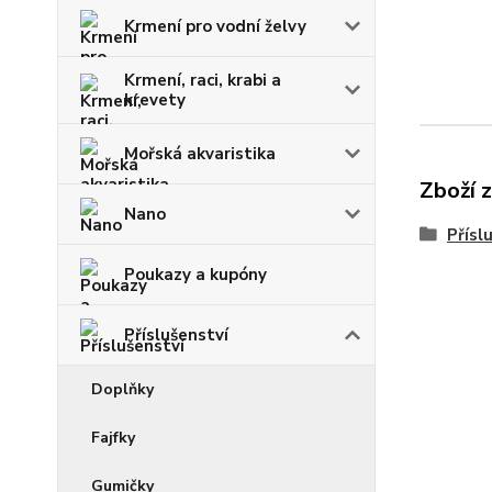
Krmení pro vodní želvy
Krmení, raci, krabi a
krevety
Mořská akvaristika
Zboží 
Nano
Přísl
Poukazy a kupóny
Příslušenství
Doplňky
Fajfky
Gumičky