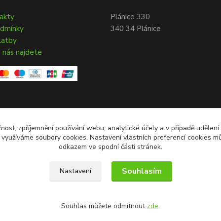
takty
Plánice 330
odmínky
340 34 Plánice
latby
 nás najdete
čnost, zpříjemnění používání webu, analytické účely a v případě udělení
y využíváme soubory cookies. Nastavení vlastních preferencí cookies mů
odkazem ve spodní části stránek.
Souhlasím
Nastavení
Souhlas můžete odmítnout
zde
.