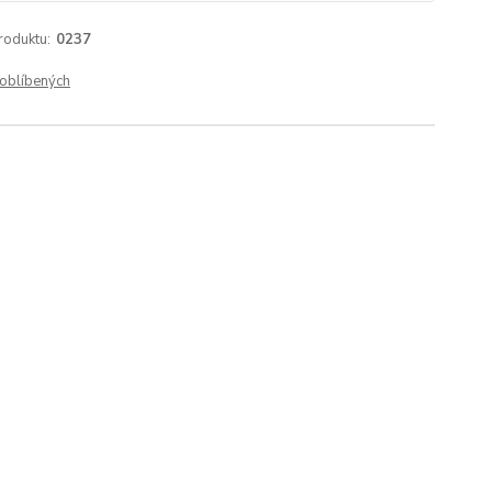
roduktu:
0237
oblíbených