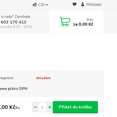
Přihlášení
CZK
 si rady? Zavolejte.
0
ks
 603 170 413
za
0,00 Kč
ovní dny 8:00 - 18:00
tupnost
skladem
sme plátci DPH
,00 Kč
Přidat do košíku
/
ks