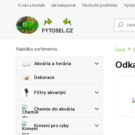
O nás a kontakt
Jak nakupovat
Obchodní podmínky
Výsta
Nabídka sortimentu
Úvod
P
Odka
Akvária a terária
Dekorace
Filtry akvarijní
Chemie do akvária
Krmení pro ryby