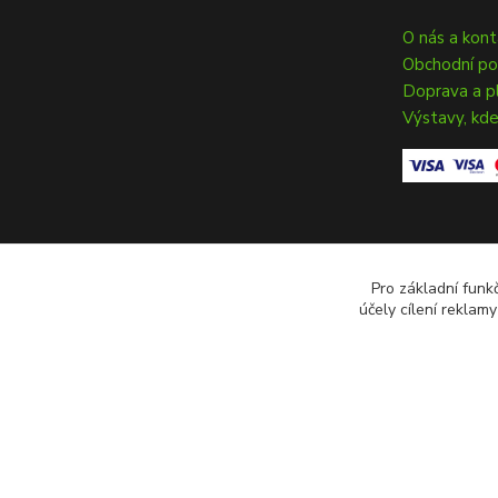
O nás a kon
Obchodní p
Doprava a p
Výstavy, kde
Pro základní funk
účely cílení reklam