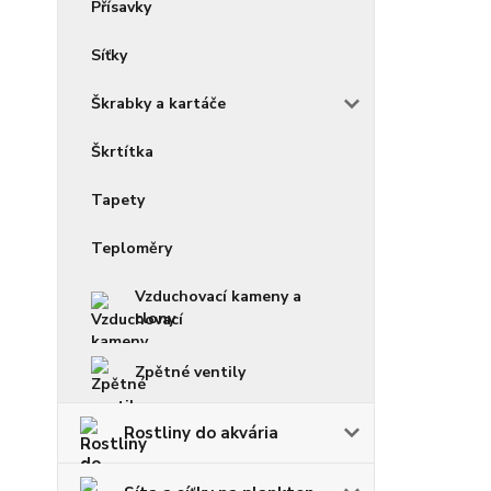
Přísavky
Síťky
Škrabky a kartáče
Škrtítka
Tapety
Teploměry
Vzduchovací kameny a
clony
Zpětné ventily
Rostliny do akvária