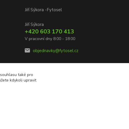
Jiří Sýkora -Fytosel
Jiří Sýkora
+420 603 170 413
V pracovní dny 8:00 - 18:00
objednavky@fytosel.cz
 souhlasu také pro
žete kdykoli upravit
Vytvořeno na
Eshop-rychle.cz