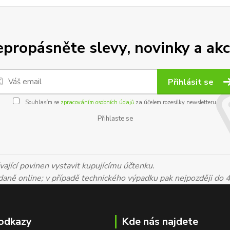
propásněte slevy, novinky a akc
Přihlásit se
Souhlasím se
zpracováním osobních údajů
za účelem rozesílky newsletteru.
Přihlaste se
ající povinen vystavit kupujícímu účtenku.
 daně online; v případě technického výpadku pak nejpozději do 
odkazy
Kde nás najdete