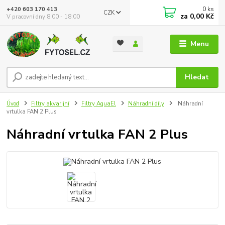
0
ks
+420 603 170 413
CZK
za
0,00 Kč
V pracovní dny 8:00 - 18:00
Menu
Hledat
Úvod
Filtry akvarijní
Filtry AquaEl
Náhradní díly
Náhradní
vrtulka FAN 2 Plus
Náhradní vrtulka FAN 2 Plus