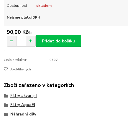
Dostupnost
skladem
Nejsme plátci DPH
90,00 Kč
/
ks
Přidat do košíku
Číslo produktu:
0607
Do oblíbených
Zboží zařazeno v kategoriích
Filtry akvarijní
Filtry AquaEl
Náhradní díly