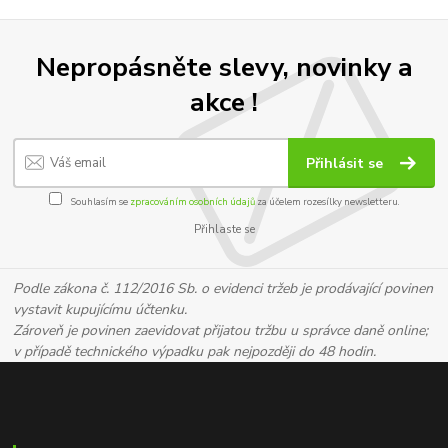
Nepropásněte slevy, novinky a
akce !
Přihlásit se
Souhlasím se
zpracováním osobních údajů
za účelem rozesílky newsletteru.
Přihlaste se
Podle zákona č. 112/2016 Sb. o evidenci tržeb je prodávající povinen
vystavit kupujícímu účtenku.
Zároveň je povinen zaevidovat přijatou tržbu u správce daně online;
v případě technického výpadku pak nejpozději do 48 hodin.