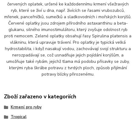
červených oplatek, určené ke každodennímu krmení všežravých
ryb, které se živí u dna, např. živících se řasami vrubozubců,
mřenek, panceřníčků, sumečků a sladkovodních i mořských korýšů.
Červené oplatky jsou zdrojem přírodního astaxanthinu a beta-
glukanu, silného imunostimulátoru, který zvyšuje odolnost ryb
proti nemocem. Zelené oplatky obsahují řasy Spirulina platensis a
vlákninu, která upravuje trávení. Pro oplatky je typická velká
hydrostabilita, i když nasakují vodou, zachovávají svojí strukturu a
nerozpadávají se, což usnadňuje jejich pojídání korýšům, a
umožňuje také rybám, jejichž tlama má podobu přísavky se zuby,
kterými ryba škrábe potravu z tvrdých ploch, způsob přijímání
potravy blízky přirozenému.
Zboží zařazeno v kategoriích
Krmení pro ryby
Tropical