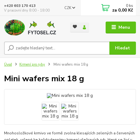
0
ks
+420 603 170 413
CZK
za
0,00 Kč
V pracovní dny 8:00 - 18:00
Menu
Hledat
Úvod
Krmení pro ryby
Mini wafers mix 18 g
Mini wafers mix 18 g
Mnohosložkové krmivo ve formě zvolna klesajících zelených a červených
oplatek, určené ke každodennímu krmení všežravých ryb, které se živí u