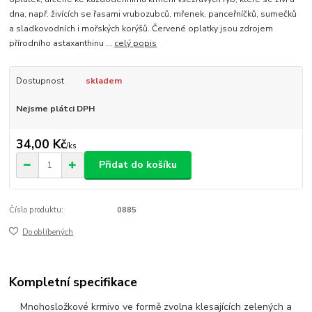
dna, např. živících se řasami vrubozubců, mřenek, panceřníčků, sumečků
a sladkovodních i mořských korýšů. Červené oplatky jsou zdrojem
přírodního astaxanthinu ...
celý popis
Dostupnost
skladem
Nejsme plátci DPH
34,00 Kč
/
ks
Přidat do košíku
Číslo produktu:
0885
Do oblíbených
Kompletní specifikace
Mnohosložkové krmivo ve formě zvolna klesajících zelených a