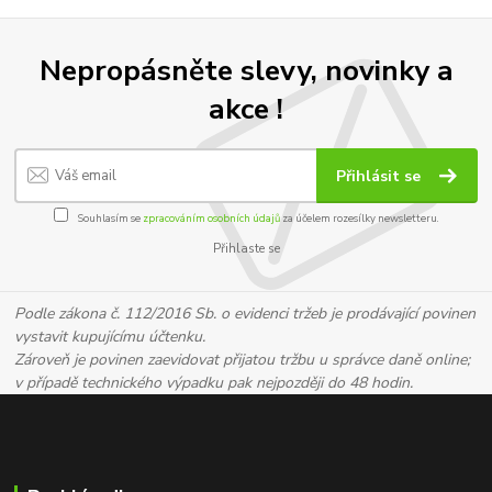
Nepropásněte slevy, novinky a
akce !
Přihlásit se
Souhlasím se
zpracováním osobních údajů
za účelem rozesílky newsletteru.
Přihlaste se
Podle zákona č. 112/2016 Sb. o evidenci tržeb je prodávající povinen
vystavit kupujícímu účtenku.
Zároveň je povinen zaevidovat přijatou tržbu u správce daně online;
v případě technického výpadku pak nejpozději do 48 hodin.