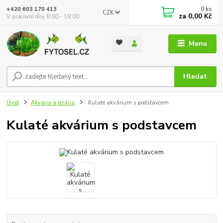
0
ks
+420 603 170 413
CZK
za
0,00 Kč
V pracovní dny 8:00 - 18:00
Menu
Hledat
Úvod
Akvária a terária
Kulaté akvárium s podstavcem
Kulaté akvárium s podstavcem