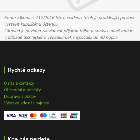
Podle zákona č. 112/2016 Sb. o evidenci tržeb je prodávající povinen
vystavit kupujícímu účtenku.
Zároveň je povinen zaevidovat přijatou tržbu u správce daně online;
v případě technického výpadku pak nejpozději do 48 hodin.
Rychlé odkazy
O nás a kontakty
Obchodní podmínky
Doprava a platby
Výstavy, kde nás najdete
Kde nás najdete