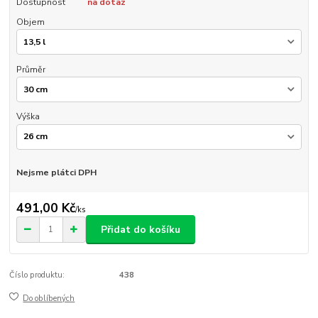
Dostupnost
na dotaz
Objem
Průměr
Výška
Nejsme plátci DPH
491,00 Kč
/
ks
Přidat do košíku
Číslo produktu:
438
Do oblíbených