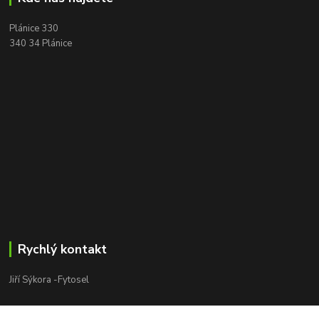
Plánice 330
340 34 Plánice
Rychlý kontakt
Jiří Sýkora -Fytosel
Jiří Sýkora