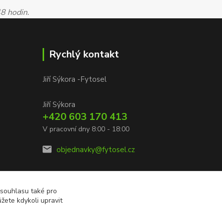
48 hodin.
Rychlý kontakt
Jiří Sýkora -Fytosel
Jiří Sýkora
+420 603 170 413
V pracovní dny 8:00 - 18:00
objednavky@fytosel.cz
 souhlasu také pro
žete kdykoli upravit