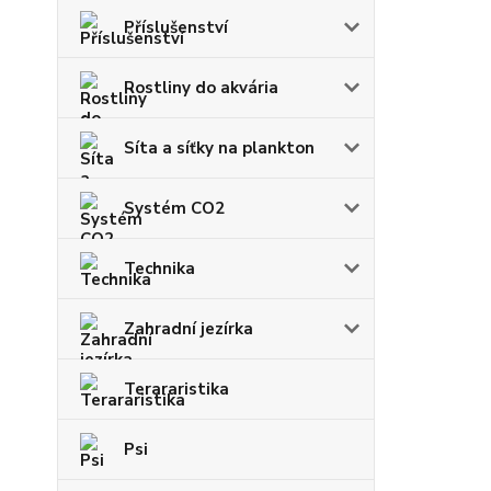
Příslušenství
Rostliny do akvária
Síta a síťky na plankton
Systém CO2
Technika
Zahradní jezírka
Terararistika
Psi