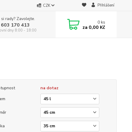
Přihlášení
CZK
 si rady? Zavolejte.
0
ks
 603 170 413
za
0,00 Kč
ovní dny 8:00 - 18:00
tupnost
na dotaz
jem
měr
ška