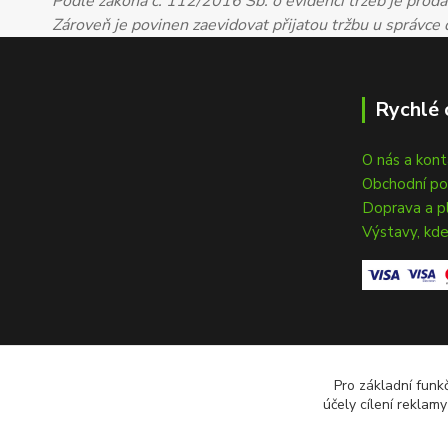
Podle zákona č. 112/2016 Sb. o evidenci tržeb je prodáv
Zároveň je povinen zaevidovat přijatou tržbu u správce
Rychlé 
O nás a kon
Obchodní p
Doprava a p
Výstavy, kde
Pro základní funk
účely cílení reklam