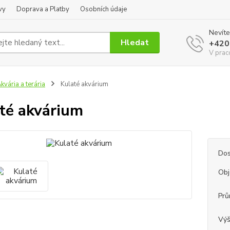
vy
Doprava a Platby
Osobních údaje
Nevíte
Hledat
+420
V prac
kvária a terária
Kulaté akvárium
té akvárium
Dos
Ob
Prů
Vý