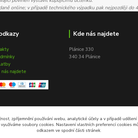
ající povinen vystavit kupujícímu účtenku.
 daně online; v případě technického výpadku pak nejpozději do 
odkazy
Kde nás najdete
takty
Plánice 330
odmínky
340 34 Plánice
latby
 nás najdete
čnost, zpříjemnění používání webu, analytické účely a v případě udělení
y využíváme soubory cookies. Nastavení vlastních preferencí cookies mů
odkazem ve spodní části stránek.