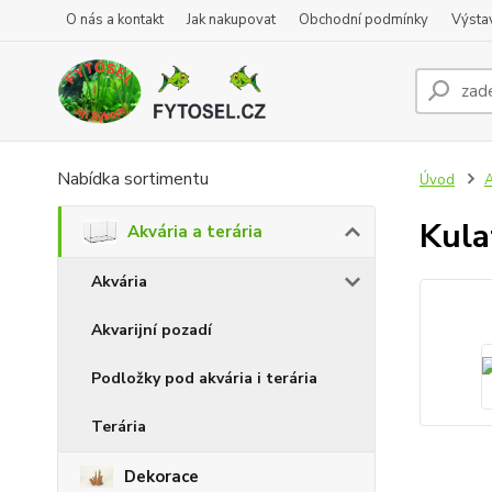
O nás a kontakt
Jak nakupovat
Obchodní podmínky
Výsta
Nabídka sortimentu
Úvod
A
Kula
Akvária a terária
Akvária
Akvarijní pozadí
Podložky pod akvária i terária
Terária
Dekorace