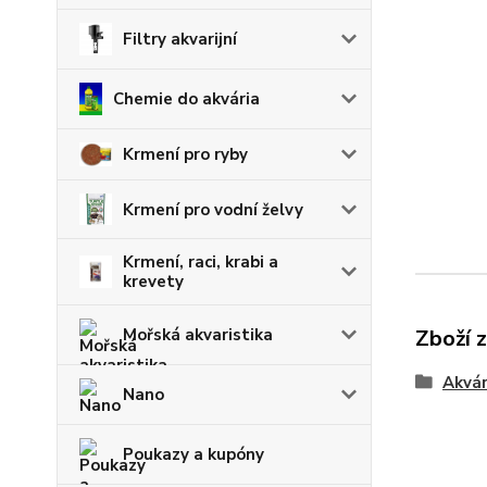
Filtry akvarijní
Chemie do akvária
Krmení pro ryby
Krmení pro vodní želvy
Krmení, raci, krabi a
krevety
Zboží 
Mořská akvaristika
Akvár
Nano
Poukazy a kupóny