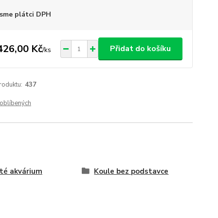
sme plátci DPH
426,00 Kč
Přidat do košíku
/
ks
roduktu:
437
oblíbených
té akvárium
Koule bez podstavce