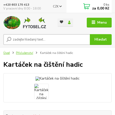
0
ks
+420 603 170 413
CZK
za
0,00 Kč
V pracovní dny 8:00 - 18:00
Menu
Hledat
Úvod
Příslušenství
Kartáček na čištění hadic
Kartáček na čištění hadic