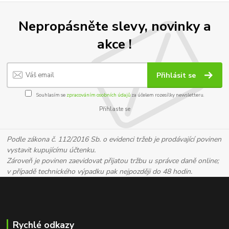
Nepropásněte slevy, novinky a
akce !
Přihlásit se
Souhlasím se
zpracováním osobních údajů
za účelem rozesílky newsletteru.
Přihlaste se
Podle zákona č. 112/2016 Sb. o evidenci tržeb je prodávající povinen
vystavit kupujícímu účtenku.
Zároveň je povinen zaevidovat přijatou tržbu u správce daně online;
v případě technického výpadku pak nejpozději do 48 hodin.
Rychlé odkazy