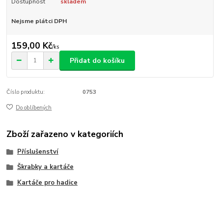
Dostupnost
skladem
Nejsme plátci DPH
159,00 Kč
/
ks
Přidat do košíku
Číslo produktu:
0753
Do oblíbených
Zboží zařazeno v kategoriích
Příslušenství
Škrabky a kartáče
Kartáče pro hadice