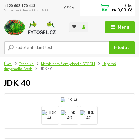
0
ks
+420 603 170 413
CZK
za
0,00 Kč
V pracovní dny 8:00 - 18:00
Menu
Hledat
Úvod
Technika
Membránová dmychadla SECOH
Úsporná
dmychadla Secoh
JDK 40
JDK 40