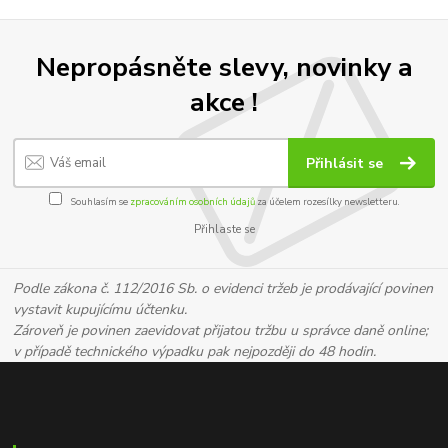
Nepropásněte slevy, novinky a
akce !
Přihlásit se
Souhlasím se
zpracováním osobních údajů
za účelem rozesílky newsletteru.
Přihlaste se
Podle zákona č. 112/2016 Sb. o evidenci tržeb je prodávající povinen
vystavit kupujícímu účtenku.
Zároveň je povinen zaevidovat přijatou tržbu u správce daně online;
v případě technického výpadku pak nejpozději do 48 hodin.