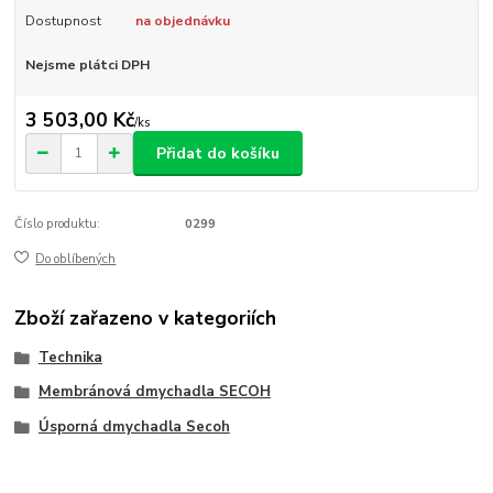
Dostupnost
na objednávku
Nejsme plátci DPH
3 503,00 Kč
/
ks
Přidat do košíku
Číslo produktu:
0299
Do oblíbených
Zboží zařazeno v kategoriích
Technika
Membránová dmychadla SECOH
Úsporná dmychadla Secoh