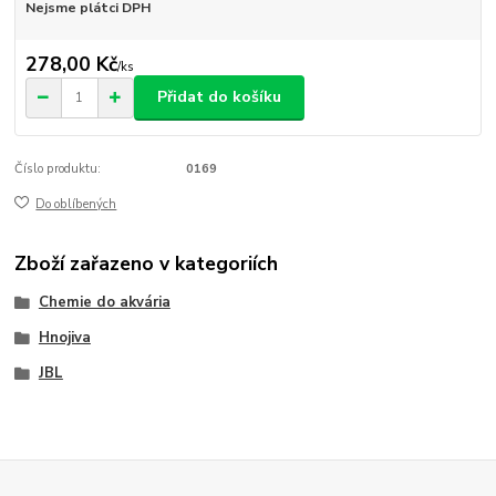
Nejsme plátci DPH
278,00 Kč
/
ks
Přidat do košíku
Číslo produktu:
0169
Do oblíbených
Zboží zařazeno v kategoriích
Chemie do akvária
Hnojiva
JBL