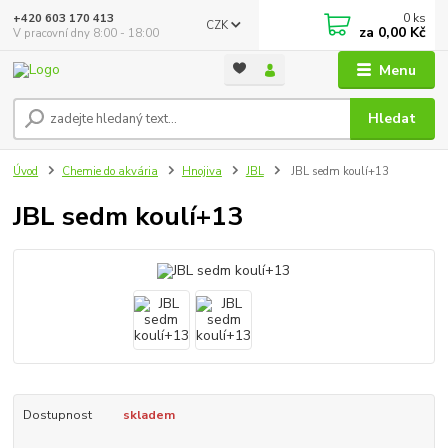
0
ks
+420 603 170 413
CZK
za
0,00 Kč
V pracovní dny 8:00 - 18:00
Menu
Hledat
Úvod
Chemie do akvária
Hnojiva
JBL
JBL sedm koulí+13
JBL sedm koulí+13
Dostupnost
skladem