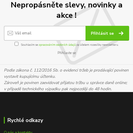
Nepropásněte slevy, novinky a
akce !
Přihlásit se
Souhlasím se
zpracováním osobních údajů
za účelem rozesílky newsletteru.
Přihlaste se
Podle zákona č. 112/2016 Sb. o evidenci tržeb je prodávající povinen
vystavit kupujícímu účtenku.
Zároveň je povinen zaevidovat přijatou tržbu u správce daně online;
v případě technického výpadku pak nejpozději do 48 hodin.
Rychlé odkazy
O nás a kontakty