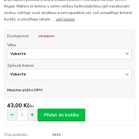
Algae Wafers je krmivo s velmi velkou hydrostabilitou (při nasakování
vodou, udržuje svojí strukturu a nerozpadává se), což usnadňuje krmení
korýšů, a umožňuje rybám, ...
celý popis
Dostupnost
skladem
Váha
Způsob balení
Nejsme plátci DPH
43,00 Kč
/
ks
Přidat do košíku
Číslo produktu:
0692