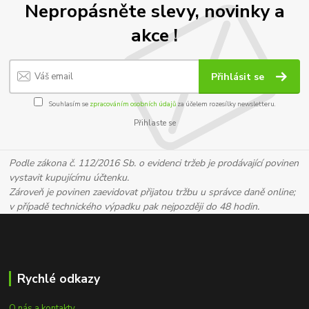
Nepropásněte slevy, novinky a
akce !
Přihlásit se
Souhlasím se
zpracováním osobních údajů
za účelem rozesílky newsletteru.
Přihlaste se
Podle zákona č. 112/2016 Sb. o evidenci tržeb je prodávající povinen
vystavit kupujícímu účtenku.
Zároveň je povinen zaevidovat přijatou tržbu u správce daně online;
v případě technického výpadku pak nejpozději do 48 hodin.
Rychlé odkazy
O nás a kontakty