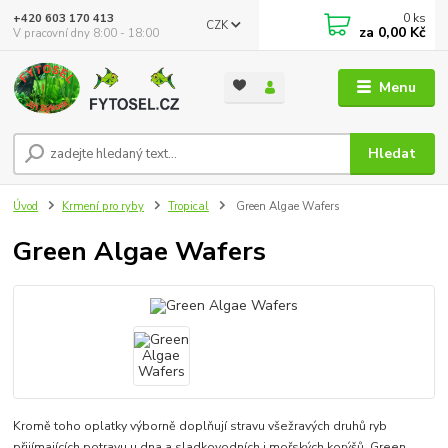
0
ks
+420 603 170 413
CZK
za
0,00 Kč
V pracovní dny 8:00 - 18:00
Menu
Hledat
Úvod
Krmení pro ryby
Tropical
Green Algae Wafers
Green Algae Wafers
Kromě toho oplatky výborně doplňují stravu všežravých druhů ryb
přijímajících potravu u dna a sladkovodních i mořských korýšů. Green