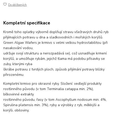
Do oblíbených
Kompletní specifikace
Kromě toho oplatky výborně doplňují stravu všežravých druhů ryb
přijímajících potravu u dna a sladkovodních i mořských korýšů.
Green Algae Wafers je krmivo s velmi velkou hydrostabilitou (při
nasakování vodou,
udržuje svojí strukturu a nerozpadává se), což usnadňuje krmení
korýšů, a umožňuje rybám, jejichž tlama má podobu přísavky se
zuby, kterými ryba
škrábe potravu z tvrdých ploch, způsob přijímání potravy blízky
přirozenému.
Kompletní krmivo pro okrasné ryby. Složení: vedlejší produkty
rostlinného původu (v tom Terminalia catappa min. 2%),
bílkovinné extrakty
rostlinného původu, řasy (v tom Ascophyllum nodosum min. 4%,
Spirulina platensis min. 3%), ryby a výrobky z ryb, měkkýši a
korýši, obiloviny,