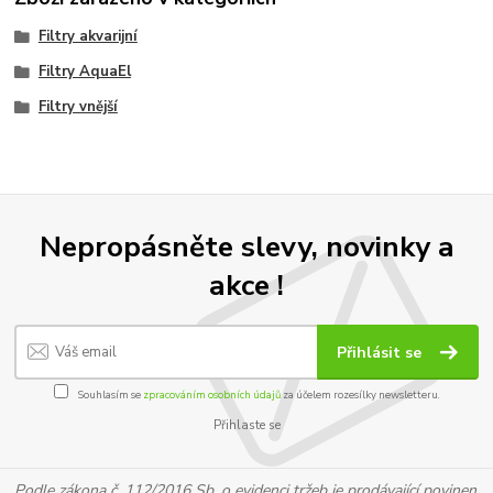
Filtry akvarijní
Filtry AquaEl
Filtry vnější
Nepropásněte slevy, novinky a
akce !
Přihlásit se
Souhlasím se
zpracováním osobních údajů
za účelem rozesílky newsletteru.
Přihlaste se
Podle zákona č. 112/2016 Sb. o evidenci tržeb je prodávající povinen