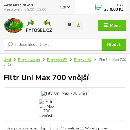
0
ks
+420 603 170 413
CZK
za
0,00 Kč
V pracovní dny 8:00 - 18:00
Menu
Hledat
Úvod
Filtry akvarijní
Filtry AquaEl
Filtry vnější
Filtr Uni Max 700
vnější
Filtr Uni Max 700 vnější
Filtr s prostorem pro doplnění o UV sterilizér 11 W.
celý popis