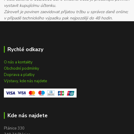
vystavit kupujícímu účtenku.
Zároveň je povinen zaevidovat přijatou tržbu u správce daně online;
v případě technického výpadku pak nejpozději do 48 hodin.
Rychlé odkazy
O nás a kontakty
Obchodní podmínky
Doprava a platby
Výstavy, kde nás najdete
Kde nás najdete
Plánice 330