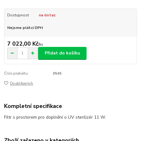
Dostupnost
na dotaz
Nejsme plátci DPH
7 022,00 Kč
/
ks
Přidat do košíku
Číslo produktu:
0545
Do oblíbených
Kompletní specifikace
Filtr s prostorem pro doplnění o UV sterilizér 11 W.
Zboží zařazeno v kategoriích