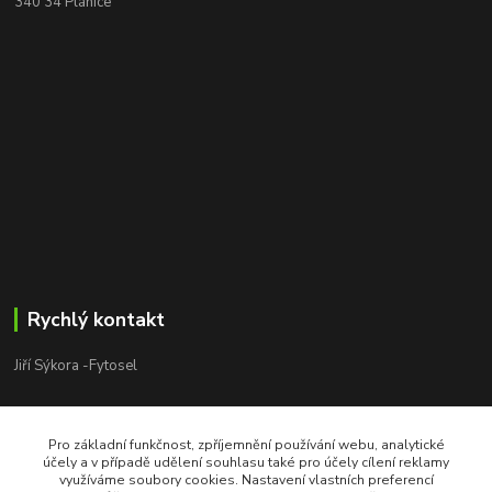
340 34 Plánice
Rychlý kontakt
Jiří Sýkora -Fytosel
Jiří Sýkora
+420 603 170 413
Pro základní funkčnost, zpříjemnění používání webu, analytické
V pracovní dny 8:00 - 18:00
účely a v případě udělení souhlasu také pro účely cílení reklamy
využíváme soubory cookies. Nastavení vlastních preferencí